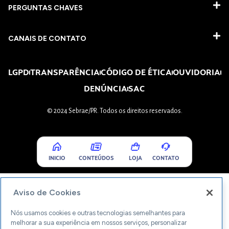
PERGUNTAS CHAVES​
CANAIS DE CONTATO
LGPD
TRANSPARÊNCIA
CÓDIGO DE ÉTICA
OUVIDORIA
DENÚNCIA
SAC
© 2024 Sebrae/PR. Todos os direitos reservados.
INICIO
CONTEÚDOS
LOJA
CONTATO
Aviso de Cookies
Nós usamos cookies e outras tecnologias semelhantes para
melhorar a sua experiência em nossos serviços, personalizar