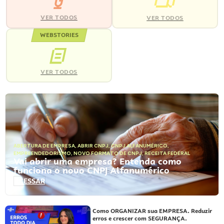
VER TODOS
VER TODOS
WEBSTORIES
VER TODOS
ABERTURA DE EMPRESA
,
ABRIR CNPJ
,
CNPJ ALFANUMÉRICO
,
EMPREENDEDORISMO
,
NOVO FORMATO DE CNPJ
,
RECEITA FEDERAL
Vai abrir uma empresa? Entenda como
funciona o novo CNPJ Alfanumérico
ACESSAR
Como ORGANIZAR sua EMPRESA. Reduzir
erros e crescer com SEGURANÇA.