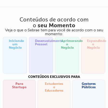
Conteúdos de acordo com
o
seu Momento
Veja o que o Sebrae tem para você de acordo com o seu
momento:
Iniciando
Desenvolvimento
Aprimorando
Expandindo
um
Pessoal
o
o
Negócio
Negócio
Negócio
CONTEÚDOS EXCLUSIVOS PARA
Para
Estudantes
Gestores
Startups
e
Públicos
Educadores