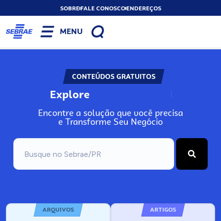
SOBRE
FALE CONOSCO
ENDEREÇOS
MENU
CONTEÚDOS GRATUITOS
Explore
N
o
s
s
o
s
A
Encontre a solução que você precisa
e Transforme Seu Negócio
ARQUIVOS
ARTIGOS