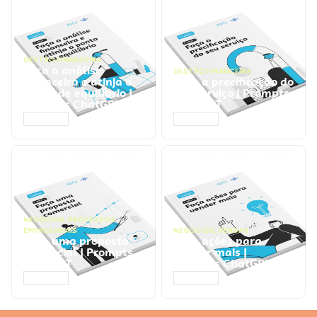
GESTÃO FINANCEIRA
Faça a análise
GESTÃO FINANCEIRA
financeira e atinja o
Faça a precificação do
ponto de equilíbrio |
seu serviço | Prompts
Prompts ChatGPT
ChatGPT
ACESSAR
ACESSAR
NEGÓCIOS
,
PROCESSOS
EMPRESARIAIS
NEGÓCIOS
,
VENDAS
Faça uma proposta
Faça ações para
comercial | Prompts
vender mais |
ChatGPT
Prompts ChatGPT
ACESSAR
ACESSAR