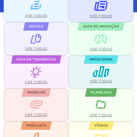
VER TODOS
VER TODOS
EBOOKS
GUIA DE INOVAÇÃO
VER TODOS
VER TODOS
GUIA DE TENDÊNCIAS
IMPULSIONA
VER TODOS
VER TODOS
MODELOS
PLANILHAS
VER TODOS
VER TODOS
PODCASTS
VÍDEOS