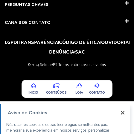
PERGUNTAS CHAVES​
CANAIS DE CONTATO
LGPD
TRANSPARÊNCIA
CÓDIGO DE ÉTICA
OUVIDORIA
DENÚNCIA
SAC
© 2024 Sebrae/PR. Todos os direitos reservados.
INICIO
CONTEÚDOS
LOJA
CONTATO
Aviso de Cookies
Nós usamos cookies e outras tecnologias semelhantes para
melhorar a sua experiência em nossos serviços, personalizar