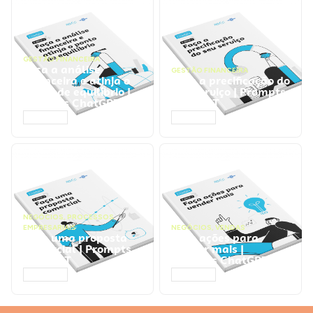
GESTÃO FINANCEIRA
Faça a análise
GESTÃO FINANCEIRA
financeira e atinja o
Faça a precificação do
ponto de equilíbrio |
seu serviço | Prompts
Prompts ChatGPT
ChatGPT
ACESSAR
ACESSAR
NEGÓCIOS
,
PROCESSOS
EMPRESARIAIS
NEGÓCIOS
,
VENDAS
Faça uma proposta
Faça ações para
comercial | Prompts
vender mais |
ChatGPT
Prompts ChatGPT
ACESSAR
ACESSAR