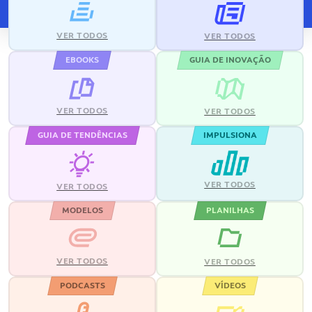
VER TODOS
VER TODOS
EBOOKS
GUIA DE INOVAÇÃO
VER TODOS
VER TODOS
GUIA DE TENDÊNCIAS
IMPULSIONA
VER TODOS
VER TODOS
MODELOS
PLANILHAS
VER TODOS
VER TODOS
PODCASTS
VÍDEOS