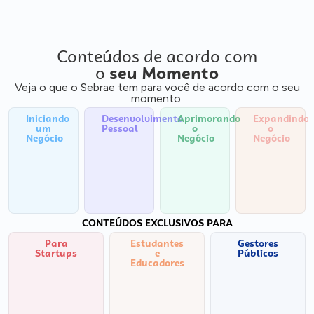
Conteúdos de acordo com
o
seu Momento
Veja o que o Sebrae tem para você de acordo com o seu
momento:
Iniciando
Desenvolvimento
Aprimorando
Expandindo
um
Pessoal
o
o
Negócio
Negócio
Negócio
CONTEÚDOS EXCLUSIVOS PARA
Para
Estudantes
Gestores
Startups
e
Públicos
Educadores