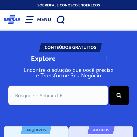
SOBRE
FALE CONOSCO
ENDEREÇOS
MENU
CONTEÚDOS GRATUITOS
Explore
N
o
s
s
o
s
A
Encontre a solução que você precisa
e Transforme Seu Negócio
ARQUIVOS
ARTIGOS