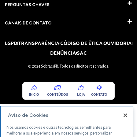
PERGUNTAS CHAVES​
CANAIS DE CONTATO
LGPD
TRANSPARÊNCIA
CÓDIGO DE ÉTICA
OUVIDORIA
DENÚNCIA
SAC
© 2024 Sebrae/PR. Todos os direitos reservados.
INICIO
CONTEÚDOS
LOJA
CONTATO
Aviso de Cookies
Nós usamos cookies e outras tecnologias semelhantes para
melhorar a sua experiência em nossos serviços, personalizar