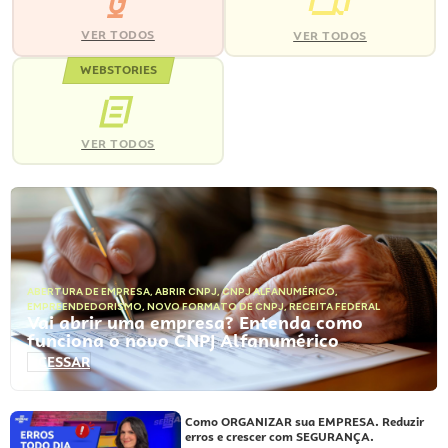
VER TODOS
VER TODOS
WEBSTORIES
VER TODOS
ABERTURA DE EMPRESA
,
ABRIR CNPJ
,
CNPJ ALFANUMÉRICO
,
EMPREENDEDORISMO
,
NOVO FORMATO DE CNPJ
,
RECEITA FEDERAL
Vai abrir uma empresa? Entenda como
funciona o novo CNPJ Alfanumérico
ACESSAR
Como ORGANIZAR sua EMPRESA. Reduzir
erros e crescer com SEGURANÇA.