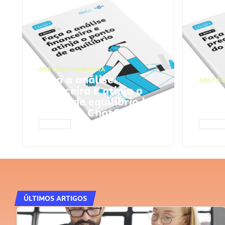
GESTÃO FINANCEIRA
Faça a análise
GESTÃO
financeira e atinja o
Faça
ponto de equilíbrio |
seu 
Prompts ChatGPT
Cha
ACESSAR
ACESS
ÚLTIMOS ARTIGOS