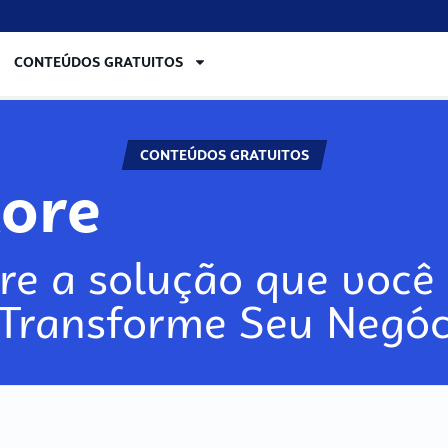
CONTEÚDOS GRATUITOS
CONTEÚDOS GRATUITOS
lore
re a solução que você 
 Transforme Seu Negóc