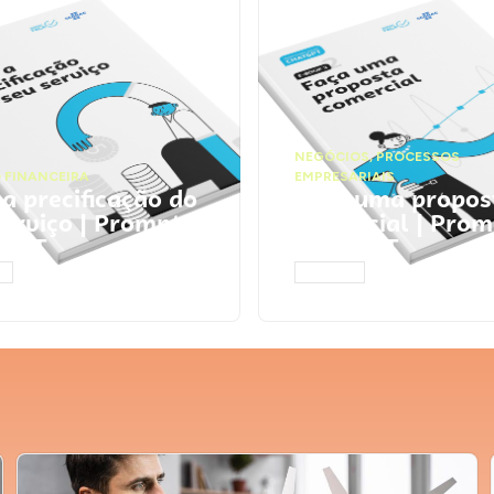
NEGÓCIOS
,
PROCESSOS
 FINANCEIRA
EMPRESARIAIS
 a precificação do
Faça uma propos
serviço | Prompts
comercial | Prom
tGPT
ChatGPT
AR
ACESSAR