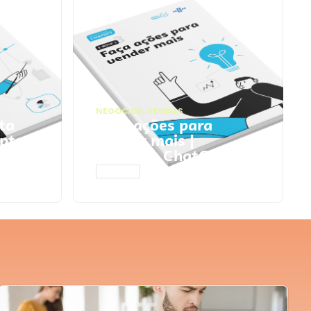
NEGÓCIOS
,
VENDAS
ta
Faça ações para
pts
vender mais |
Prompts ChatGPT
ACESSAR