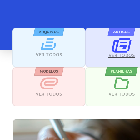
ARQUIVOS
ARTIGOS
VER TODOS
VER TODOS
MODELOS
PLANILHAS
VER TODOS
VER TODOS