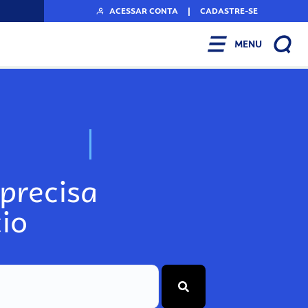
ACESSAR CONTA
|
CADASTRE-SE
MENU
N
o
s
s
o
s
A
r
precisa
io