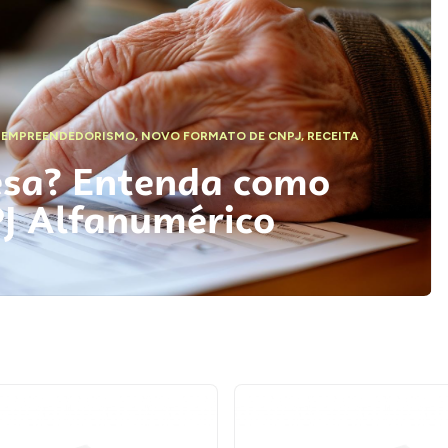
,
EMPREENDEDORISMO
,
NOVO FORMATO DE CNPJ
,
RECEITA
esa? Entenda como
PJ Alfanumérico