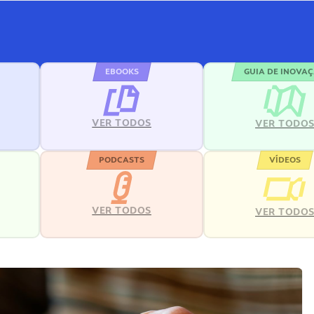
EBOOKS
GUIA DE INOVA
VER TODOS
VER TODO
PODCASTS
VÍDEOS
VER TODOS
VER TODO