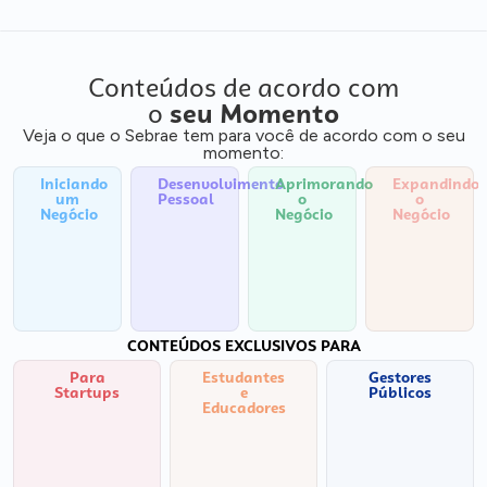
Conteúdos de acordo com
o
seu Momento
Veja o que o Sebrae tem para você de acordo com o seu
momento:
Iniciando
Desenvolvimento
Aprimorando
Expandindo
um
Pessoal
o
o
Negócio
Negócio
Negócio
CONTEÚDOS EXCLUSIVOS PARA
Para
Estudantes
Gestores
Startups
e
Públicos
Educadores