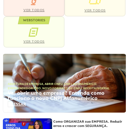
VER TODOS
VER TODOS
WEBSTORIES
VER TODOS
ABERTURA DE EMPRESA
,
ABRIR CNPJ
,
CNPJ ALFANUMÉRICO
,
EMPREENDEDORISMO
,
NOVO FORMATO DE CNPJ
,
RECEITA FEDERAL
Vai abrir uma empresa? Entenda como
funciona o novo CNPJ Alfanumérico
ACESSAR
Como ORGANIZAR sua EMPRESA. Reduzir
erros e crescer com SEGURANÇA.