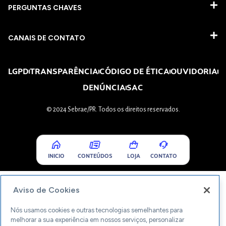
PERGUNTAS CHAVES​
CANAIS DE CONTATO
LGPD
TRANSPARÊNCIA
CÓDIGO DE ÉTICA
OUVIDORIA
DENÚNCIA
SAC
© 2024 Sebrae/PR. Todos os direitos reservados.
INICIO
CONTEÚDOS
LOJA
CONTATO
Aviso de Cookies
Nós usamos cookies e outras tecnologias semelhantes para
melhorar a sua experiência em nossos serviços, personalizar