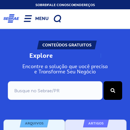
SOBRE
FALE CONOSCO
ENDEREÇOS
MENU
CONTEÚDOS GRATUITOS
Explore
N
o
s
s
o
s
A
Encontre a solução que você precisa
e Transforme Seu Negócio
ARQUIVOS
ARTIGOS