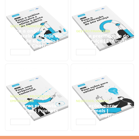
GESTÃO FINANCEIRA
Faça a análise
GESTÃO FINANCEIRA
financeira e atinja o
Faça a precificação do
ponto de equilíbrio |
seu serviço | Prompts
Prompts ChatGPT
ChatGPT
ACESSAR
ACESSAR
NEGÓCIOS
,
PROCESSOS
EMPRESARIAIS
NEGÓCIOS
,
VENDAS
Faça uma proposta
Faça ações para
comercial | Prompts
vender mais |
ChatGPT
Prompts ChatGPT
ACESSAR
ACESSAR