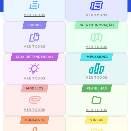
VER TODOS
VER TODOS
EBOOKS
GUIA DE INOVAÇÃO
VER TODOS
VER TODOS
GUIA DE TENDÊNCIAS
IMPULSIONA
VER TODOS
VER TODOS
MODELOS
PLANILHAS
VER TODOS
VER TODOS
PODCASTS
VÍDEOS