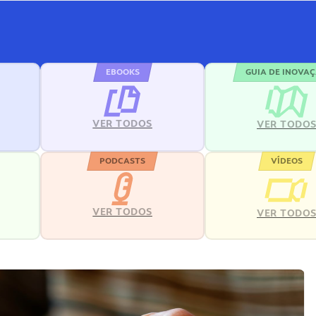
EBOOKS
GUIA DE INOVA
VER TODOS
VER TODO
PODCASTS
VÍDEOS
VER TODOS
VER TODO