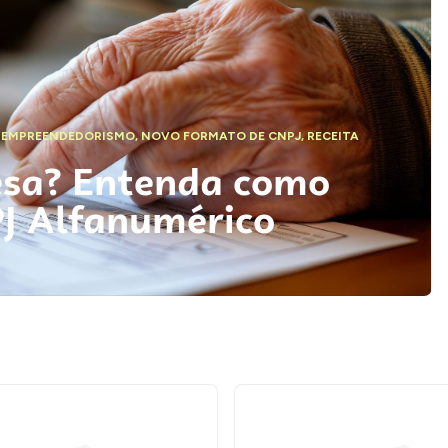
,
EMPREENDEDORISMO
,
NOVO FORMATO DE CNPJ
,
RECEITA
esa? Entenda como
PJ Alfanumérico