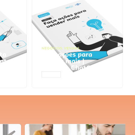
NEGÓCIOS
,
VENDAS
ta
Faça ações para
pts
vender mais |
Prompts ChatGPT
ACESSAR