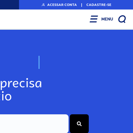
ACESSAR CONTA
|
CADASTRE-SE
MENU
N
o
s
s
o
s
A
r
precisa
io