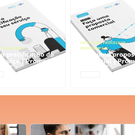
NEGÓCIOS
,
PROCESSOS
 FINANCEIRA
EMPRESARIAIS
 a precificação do
Faça uma propos
serviço | Prompts
comercial | Prom
tGPT
ChatGPT
AR
ACESSAR