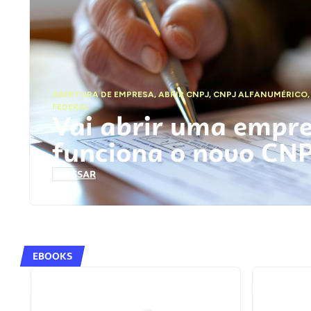
ABERTURA DE EMPRESA
,
ABRIR CNPJ
,
CNPJ ALFANUMÉRICO
FEDERAL
Vai abrir uma empr
funciona o novo CN
ACESSAR
EBOOKS