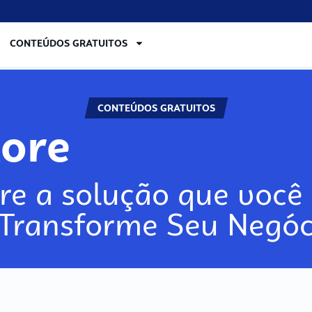
CONTEÚDOS GRATUITOS
CONTEÚDOS GRATUITOS
lore
re a solução que você 
 Transforme Seu Negóc