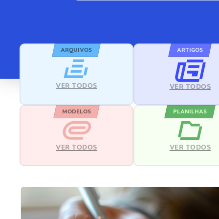
ARQUIVOS
ARTIGOS
VER TODOS
VER TODOS
MODELOS
PLANILHAS
VER TODOS
VER TODOS