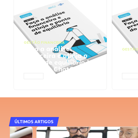
GESTÃO FINANCEIRA
Faça a análise
GESTÃO
financeira e atinja o
Faça
ponto de equilíbrio |
seu 
Prompts ChatGPT
Cha
ACESSAR
ACESS
ÚLTIMOS ARTIGOS