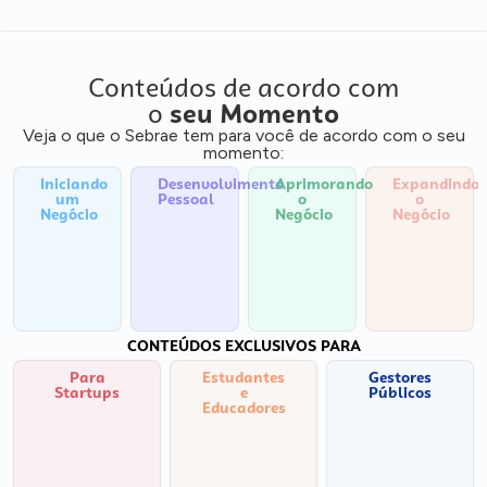
Conteúdos de acordo com
o
seu Momento
Veja o que o Sebrae tem para você de acordo com o seu
momento:
Iniciando
Desenvolvimento
Aprimorando
Expandindo
um
Pessoal
o
o
Negócio
Negócio
Negócio
CONTEÚDOS EXCLUSIVOS PARA
Para
Estudantes
Gestores
Startups
e
Públicos
Educadores