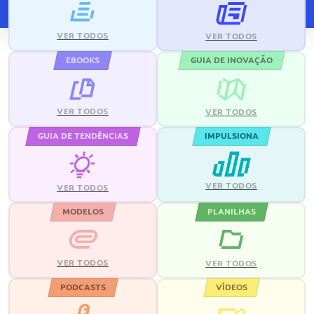
VER TODOS
VER TODOS
EBOOKS
GUIA DE INOVAÇÃO
VER TODOS
VER TODOS
GUIA DE TENDÊNCIAS
IMPULSIONA
VER TODOS
VER TODOS
MODELOS
PLANILHAS
VER TODOS
VER TODOS
PODCASTS
VÍDEOS