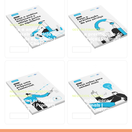
GESTÃO FINANCEIRA
Faça a análise
GESTÃO FINANCEIRA
financeira e atinja o
Faça a precificação do
ponto de equilíbrio |
seu serviço | Prompts
Prompts ChatGPT
ChatGPT
ACESSAR
ACESSAR
NEGÓCIOS
,
PROCESSOS
EMPRESARIAIS
NEGÓCIOS
,
VENDAS
Faça uma proposta
Faça ações para
comercial | Prompts
vender mais |
ChatGPT
Prompts ChatGPT
ACESSAR
ACESSAR