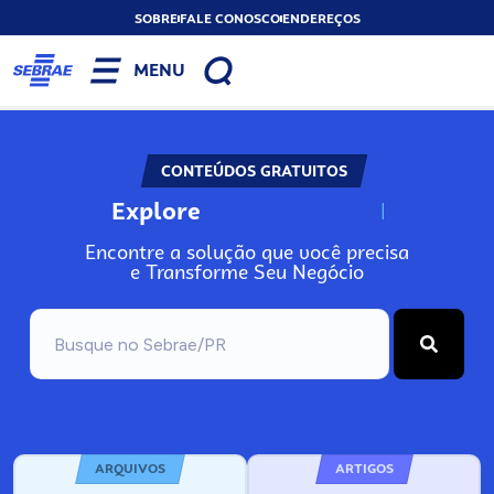
SOBRE
FALE CONOSCO
ENDEREÇOS
MENU
CONTEÚDOS GRATUITOS
Explore
N
o
s
s
o
s
A
Encontre a solução que você precisa
e Transforme Seu Negócio
ARQUIVOS
ARTIGOS