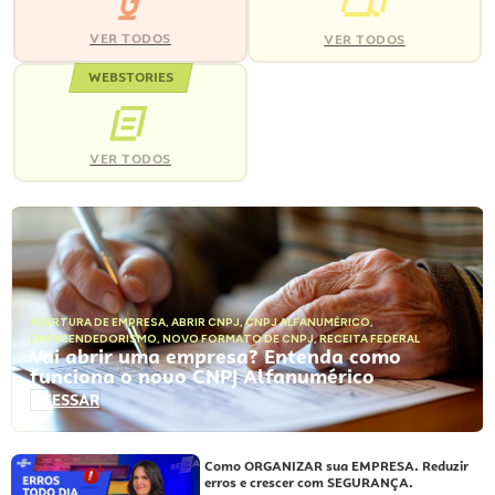
VER TODOS
VER TODOS
WEBSTORIES
VER TODOS
ABERTURA DE EMPRESA
,
ABRIR CNPJ
,
CNPJ ALFANUMÉRICO
,
EMPREENDEDORISMO
,
NOVO FORMATO DE CNPJ
,
RECEITA FEDERAL
Vai abrir uma empresa? Entenda como
funciona o novo CNPJ Alfanumérico
ACESSAR
Como ORGANIZAR sua EMPRESA. Reduzir
erros e crescer com SEGURANÇA.