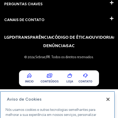
PERGUNTAS CHAVES​
CANAIS DE CONTATO
LGPD
TRANSPARÊNCIA
CÓDIGO DE ÉTICA
OUVIDORIA
DENÚNCIA
SAC
© 2024 Sebrae/PR. Todos os direitos reservados.
INICIO
CONTEÚDOS
LOJA
CONTATO
Aviso de Cookies
Nós usamos cookies e outras tecnologias semelhantes para
melhorar a sua experiência em nossos serviços, personalizar