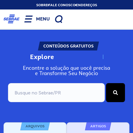
SOBRE
FALE CONOSCO
ENDEREÇOS
MENU
CONTEÚDOS GRATUITOS
Explore
N
o
s
s
o
s
A
Encontre a solução que você precisa
e Transforme Seu Negócio
ARQUIVOS
ARTIGOS