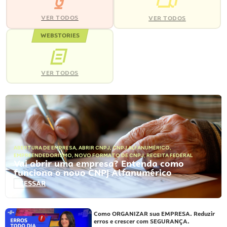
VER TODOS
VER TODOS
WEBSTORIES
VER TODOS
ABERTURA DE EMPRESA
,
ABRIR CNPJ
,
CNPJ ALFANUMÉRICO
,
EMPREENDEDORISMO
,
NOVO FORMATO DE CNPJ
,
RECEITA FEDERAL
Vai abrir uma empresa? Entenda como
funciona o novo CNPJ Alfanumérico
ACESSAR
Como ORGANIZAR sua EMPRESA. Reduzir
erros e crescer com SEGURANÇA.