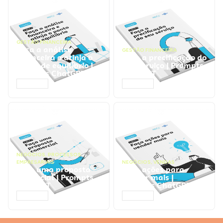
GESTÃO FINANCEIRA
Faça a análise
GESTÃO FINANCEIRA
financeira e atinja o
Faça a precificação do
ponto de equilíbrio |
seu serviço | Prompts
Prompts ChatGPT
ChatGPT
ACESSAR
ACESSAR
NEGÓCIOS
,
PROCESSOS
EMPRESARIAIS
NEGÓCIOS
,
VENDAS
Faça uma proposta
Faça ações para
comercial | Prompts
vender mais |
ChatGPT
Prompts ChatGPT
ACESSAR
ACESSAR