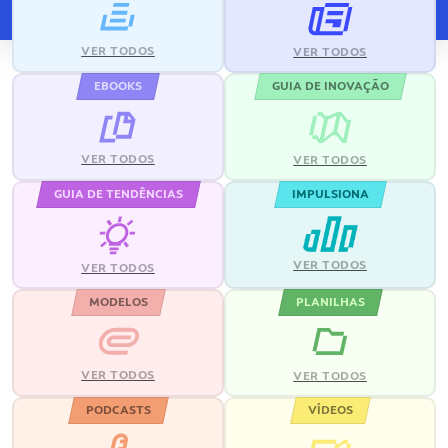
VER TODOS
VER TODOS
EBOOKS
GUIA DE INOVAÇÃO
VER TODOS
VER TODOS
GUIA DE TENDÊNCIAS
IMPULSIONA
VER TODOS
VER TODOS
MODELOS
PLANILHAS
VER TODOS
VER TODOS
PODCASTS
VÍDEOS