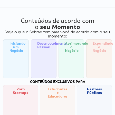
Conteúdos de acordo com
o
seu Momento
Veja o que o Sebrae tem para você de acordo com o seu
momento:
Iniciando
Desenvolvimento
Aprimorando
Expandindo
um
Pessoal
o
o
Negócio
Negócio
Negócio
CONTEÚDOS EXCLUSIVOS PARA
Para
Estudantes
Gestores
Startups
e
Públicos
Educadores