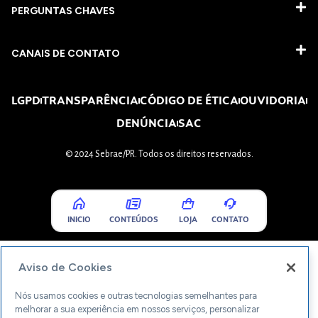
PERGUNTAS CHAVES​
CANAIS DE CONTATO
LGPD
TRANSPARÊNCIA
CÓDIGO DE ÉTICA
OUVIDORIA
DENÚNCIA
SAC
© 2024 Sebrae/PR. Todos os direitos reservados.
INICIO
CONTEÚDOS
LOJA
CONTATO
Aviso de Cookies
Nós usamos cookies e outras tecnologias semelhantes para
melhorar a sua experiência em nossos serviços, personalizar