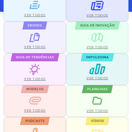
VER TODOS
VER TODOS
EBOOKS
GUIA DE INOVAÇÃO
VER TODOS
VER TODOS
GUIA DE TENDÊNCIAS
IMPULSIONA
VER TODOS
VER TODOS
MODELOS
PLANILHAS
VER TODOS
VER TODOS
PODCASTS
VÍDEOS