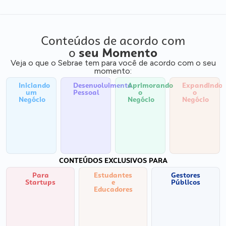
Conteúdos de acordo com
o
seu Momento
Veja o que o Sebrae tem para você de acordo com o seu
momento:
Iniciando
Desenvolvimento
Aprimorando
Expandindo
um
Pessoal
o
o
Negócio
Negócio
Negócio
CONTEÚDOS EXCLUSIVOS PARA
Para
Estudantes
Gestores
Startups
e
Públicos
Educadores