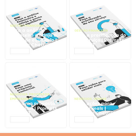
GESTÃO FINANCEIRA
Faça a análise
GESTÃO FINANCEIRA
financeira e atinja o
Faça a precificação do
ponto de equilíbrio |
seu serviço | Prompts
Prompts ChatGPT
ChatGPT
ACESSAR
ACESSAR
NEGÓCIOS
,
PROCESSOS
EMPRESARIAIS
NEGÓCIOS
,
VENDAS
Faça uma proposta
Faça ações para
comercial | Prompts
vender mais |
ChatGPT
Prompts ChatGPT
ACESSAR
ACESSAR