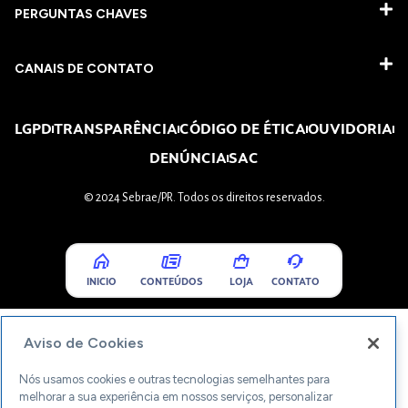
PERGUNTAS CHAVES​
CANAIS DE CONTATO
LGPD
TRANSPARÊNCIA
CÓDIGO DE ÉTICA
OUVIDORIA
DENÚNCIA
SAC
© 2024 Sebrae/PR. Todos os direitos reservados.
INICIO
CONTEÚDOS
LOJA
CONTATO
Aviso de Cookies
Nós usamos cookies e outras tecnologias semelhantes para
melhorar a sua experiência em nossos serviços, personalizar