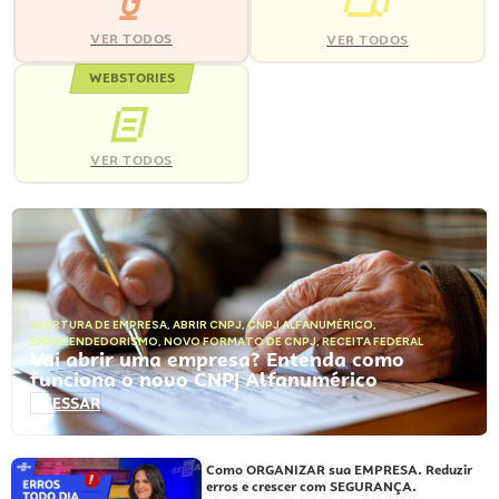
VER TODOS
VER TODOS
WEBSTORIES
VER TODOS
ABERTURA DE EMPRESA
,
ABRIR CNPJ
,
CNPJ ALFANUMÉRICO
,
EMPREENDEDORISMO
,
NOVO FORMATO DE CNPJ
,
RECEITA FEDERAL
Vai abrir uma empresa? Entenda como
funciona o novo CNPJ Alfanumérico
ACESSAR
Como ORGANIZAR sua EMPRESA. Reduzir
erros e crescer com SEGURANÇA.