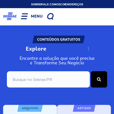
SOBRE
FALE CONOSCO
ENDEREÇOS
MENU
CONTEÚDOS GRATUITOS
Explore
N
o
s
s
o
s
A
Encontre a solução que você precisa
e Transforme Seu Negócio
ARQUIVOS
ARTIGOS