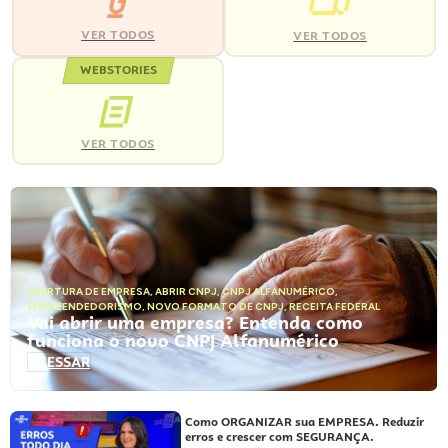
VER TODOS
VER TODOS
WEBSTORIES
VER TODOS
ABERTURA DE EMPRESA
,
ABRIR CNPJ
,
CNPJ ALFANUMÉRICO
,
EMPREENDEDORISMO
,
NOVO FORMATO DE CNPJ
,
RECEITA FEDERAL
Vai abrir uma empresa? Entenda como
funciona o novo CNPJ Alfanumérico
ACESSAR
Como ORGANIZAR sua EMPRESA. Reduzir
erros e crescer com SEGURANÇA.