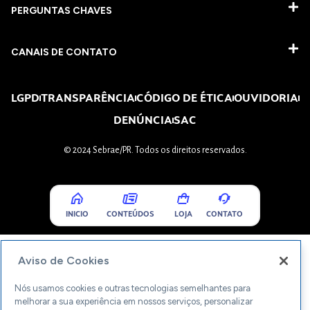
PERGUNTAS CHAVES​
CANAIS DE CONTATO
LGPD
TRANSPARÊNCIA
CÓDIGO DE ÉTICA
OUVIDORIA
DENÚNCIA
SAC
© 2024 Sebrae/PR. Todos os direitos reservados.
INICIO
CONTEÚDOS
LOJA
CONTATO
Aviso de Cookies
Nós usamos cookies e outras tecnologias semelhantes para
melhorar a sua experiência em nossos serviços, personalizar