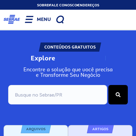
SOBRE
FALE CONOSCO
ENDEREÇOS
MENU
CONTEÚDOS GRATUITOS
Explore
N
o
s
s
o
s
A
Encontre a solução que você precisa
e Transforme Seu Negócio
ARQUIVOS
ARTIGOS