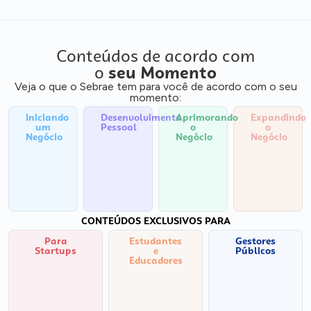
Conteúdos de acordo com
o
seu Momento
Veja o que o Sebrae tem para você de acordo com o seu
momento:
Iniciando
Desenvolvimento
Aprimorando
Expandindo
um
Pessoal
o
o
Negócio
Negócio
Negócio
CONTEÚDOS EXCLUSIVOS PARA
Para
Estudantes
Gestores
Startups
e
Públicos
Educadores