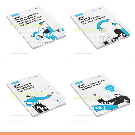
GESTÃO FINANCEIRA
Faça a análise
GESTÃO FINANCEIRA
financeira e atinja o
Faça a precificação do
ponto de equilíbrio |
seu serviço | Prompts
Prompts ChatGPT
ChatGPT
ACESSAR
ACESSAR
NEGÓCIOS
,
PROCESSOS
EMPRESARIAIS
NEGÓCIOS
,
VENDAS
Faça uma proposta
Faça ações para
comercial | Prompts
vender mais |
ChatGPT
Prompts ChatGPT
ACESSAR
ACESSAR