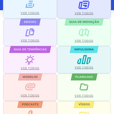
VER TODOS
VER TODOS
EBOOKS
GUIA DE INOVAÇÃO
VER TODOS
VER TODOS
GUIA DE TENDÊNCIAS
IMPULSIONA
VER TODOS
VER TODOS
MODELOS
PLANILHAS
VER TODOS
VER TODOS
PODCASTS
VÍDEOS