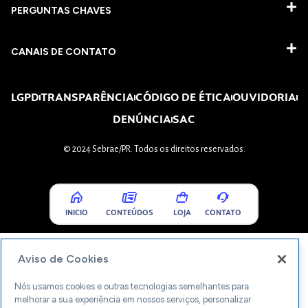
PERGUNTAS CHAVES​
CANAIS DE CONTATO
LGPD
TRANSPARÊNCIA
CÓDIGO DE ÉTICA
OUVIDORIA
DENÚNCIA
SAC
© 2024 Sebrae/PR. Todos os direitos reservados.
INICIO
CONTEÚDOS
LOJA
CONTATO
Aviso de Cookies
Nós usamos cookies e outras tecnologias semelhantes para
melhorar a sua experiência em nossos serviços, personalizar