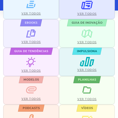
VER TODOS
VER TODOS
EBOOKS
GUIA DE INOVAÇÃO
VER TODOS
VER TODOS
GUIA DE TENDÊNCIAS
IMPULSIONA
VER TODOS
VER TODOS
MODELOS
PLANILHAS
VER TODOS
VER TODOS
PODCASTS
VÍDEOS