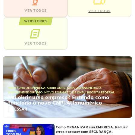
VER TODOS
VER TODOS
WEBSTORIES
VER TODOS
ABERTURA DE EMPRESA
,
ABRIR CNPJ
,
CNPJ ALFANUMÉRICO
,
EMPREENDEDORISMO
,
NOVO FORMATO DE CNPJ
,
RECEITA FEDERAL
Vai abrir uma empresa? Entenda como
funciona o novo CNPJ Alfanumérico
ACESSAR
Como ORGANIZAR sua EMPRESA. Reduzir
erros e crescer com SEGURANÇA.