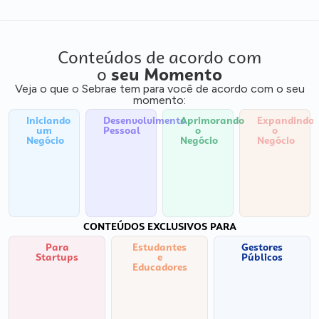
Conteúdos de acordo com
o
seu Momento
Veja o que o Sebrae tem para você de acordo com o seu
momento:
Iniciando
Desenvolvimento
Aprimorando
Expandindo
um
Pessoal
o
o
Negócio
Negócio
Negócio
CONTEÚDOS EXCLUSIVOS PARA
Para
Estudantes
Gestores
Startups
e
Públicos
Educadores