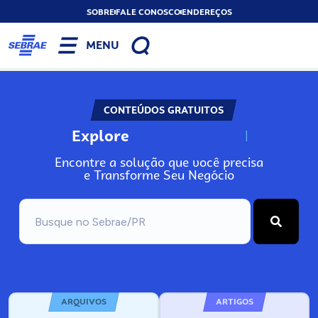
SOBRE
FALE CONOSCO
ENDEREÇOS
MENU
CONTEÚDOS GRATUITOS
Explore
N
o
s
s
o
s
A
Encontre a solução que você precisa
e Transforme Seu Negócio
ARQUIVOS
ARTIGOS