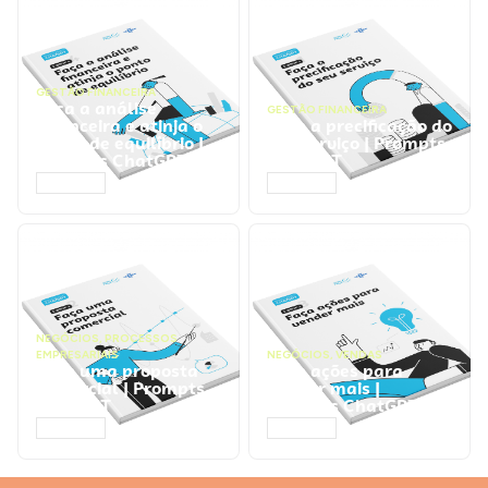
GESTÃO FINANCEIRA
Faça a análise
GESTÃO FINANCEIRA
financeira e atinja o
Faça a precificação do
ponto de equilíbrio |
seu serviço | Prompts
Prompts ChatGPT
ChatGPT
ACESSAR
ACESSAR
NEGÓCIOS
,
PROCESSOS
EMPRESARIAIS
NEGÓCIOS
,
VENDAS
Faça uma proposta
Faça ações para
comercial | Prompts
vender mais |
ChatGPT
Prompts ChatGPT
ACESSAR
ACESSAR