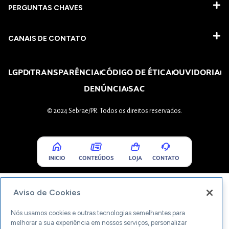
PERGUNTAS CHAVES​
CANAIS DE CONTATO
LGPD
TRANSPARÊNCIA
CÓDIGO DE ÉTICA
OUVIDORIA
DENÚNCIA
SAC
© 2024 Sebrae/PR. Todos os direitos reservados.
INICIO
CONTEÚDOS
LOJA
CONTATO
Aviso de Cookies
Nós usamos cookies e outras tecnologias semelhantes para
melhorar a sua experiência em nossos serviços, personalizar