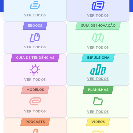
VER TODOS
VER TODOS
EBOOKS
GUIA DE INOVAÇÃO
VER TODOS
VER TODOS
GUIA DE TENDÊNCIAS
IMPULSIONA
VER TODOS
VER TODOS
MODELOS
PLANILHAS
VER TODOS
VER TODOS
PODCASTS
VÍDEOS