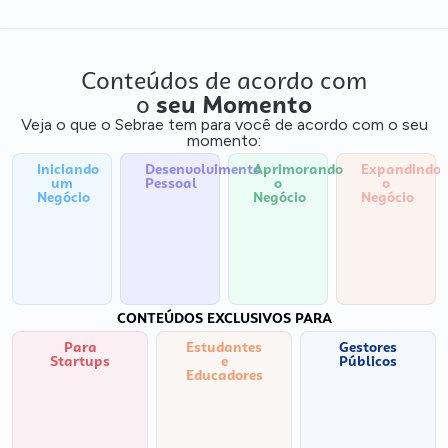
Conteúdos de acordo com
o
seu Momento
Veja o que o Sebrae tem para você de acordo com o seu
momento:
Iniciando
Desenvolvimento
Aprimorando
Expandindo
um
Pessoal
o
o
Negócio
Negócio
Negócio
CONTEÚDOS EXCLUSIVOS PARA
Para
Estudantes
Gestores
Startups
e
Públicos
Educadores