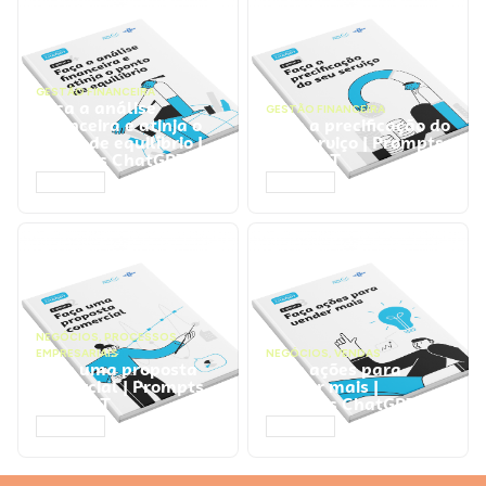
GESTÃO FINANCEIRA
Faça a análise
GESTÃO FINANCEIRA
financeira e atinja o
Faça a precificação do
ponto de equilíbrio |
seu serviço | Prompts
Prompts ChatGPT
ChatGPT
ACESSAR
ACESSAR
NEGÓCIOS
,
PROCESSOS
EMPRESARIAIS
NEGÓCIOS
,
VENDAS
Faça uma proposta
Faça ações para
comercial | Prompts
vender mais |
ChatGPT
Prompts ChatGPT
ACESSAR
ACESSAR