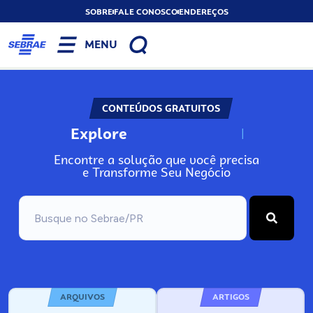
SOBRE
FALE CONOSCO
ENDEREÇOS
MENU
CONTEÚDOS GRATUITOS
Explore
N
o
s
s
o
s
A
Encontre a solução que você precisa
e Transforme Seu Negócio
ARQUIVOS
ARTIGOS