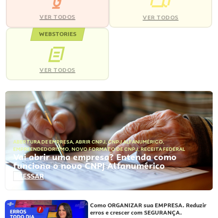
VER TODOS
VER TODOS
WEBSTORIES
VER TODOS
ABERTURA DE EMPRESA
,
ABRIR CNPJ
,
CNPJ ALFANUMÉRICO
,
EMPREENDEDORISMO
,
NOVO FORMATO DE CNPJ
,
RECEITA FEDERAL
Vai abrir uma empresa? Entenda como
funciona o novo CNPJ Alfanumérico
ACESSAR
Como ORGANIZAR sua EMPRESA. Reduzir
erros e crescer com SEGURANÇA.