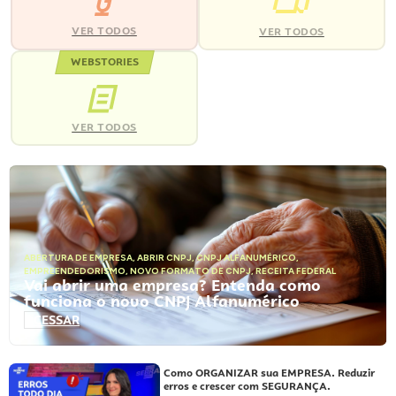
VER TODOS
VER TODOS
WEBSTORIES
VER TODOS
ABERTURA DE EMPRESA
,
ABRIR CNPJ
,
CNPJ ALFANUMÉRICO
,
EMPREENDEDORISMO
,
NOVO FORMATO DE CNPJ
,
RECEITA FEDERAL
Vai abrir uma empresa? Entenda como
funciona o novo CNPJ Alfanumérico
ACESSAR
Como ORGANIZAR sua EMPRESA. Reduzir
erros e crescer com SEGURANÇA.