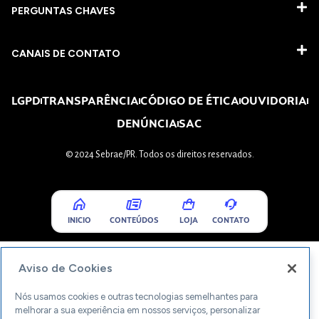
PERGUNTAS CHAVES​
CANAIS DE CONTATO
LGPD
TRANSPARÊNCIA
CÓDIGO DE ÉTICA
OUVIDORIA
DENÚNCIA
SAC
© 2024 Sebrae/PR. Todos os direitos reservados.
INICIO
CONTEÚDOS
LOJA
CONTATO
Aviso de Cookies
Nós usamos cookies e outras tecnologias semelhantes para
melhorar a sua experiência em nossos serviços, personalizar