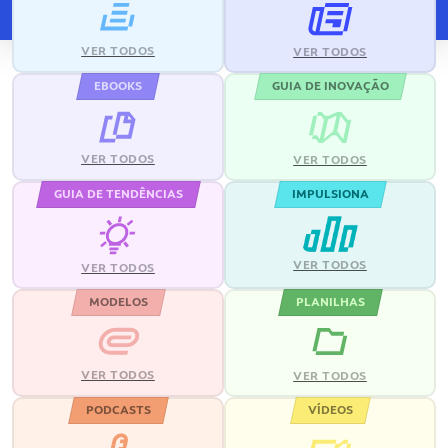
VER TODOS
VER TODOS
EBOOKS
GUIA DE INOVAÇÃO
VER TODOS
VER TODOS
GUIA DE TENDÊNCIAS
IMPULSIONA
VER TODOS
VER TODOS
MODELOS
PLANILHAS
VER TODOS
VER TODOS
PODCASTS
VÍDEOS