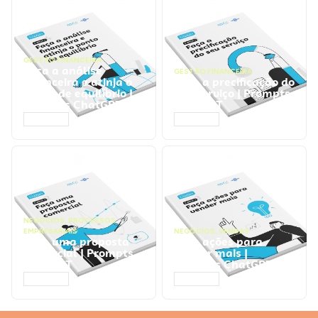
GESTÃO FINANCEIRA
Faça a análise
GESTÃO FINANCEIRA
financeira e atinja o
Faça a precificação do
ponto de equilíbrio |
seu serviço | Prompts
Prompts ChatGPT
ChatGPT
ACESSAR
ACESSAR
NEGÓCIOS
,
PROCESSOS
EMPRESARIAIS
NEGÓCIOS
,
VENDAS
Faça uma proposta
Faça ações para
comercial | Prompts
vender mais |
ChatGPT
Prompts ChatGPT
ACESSAR
ACESSAR