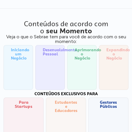
Conteúdos de acordo com
o
seu Momento
Veja o que o Sebrae tem para você de acordo com o seu
momento:
Iniciando
Desenvolvimento
Aprimorando
Expandindo
um
Pessoal
o
o
Negócio
Negócio
Negócio
CONTEÚDOS EXCLUSIVOS PARA
Para
Estudantes
Gestores
Startups
e
Públicos
Educadores