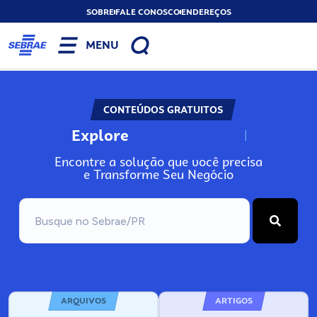
SOBRE
FALE CONOSCO
ENDEREÇOS
MENU
CONTEÚDOS GRATUITOS
Explore
N
o
s
s
o
s
A
Encontre a solução que você precisa
e Transforme Seu Negócio
ARQUIVOS
ARTIGOS