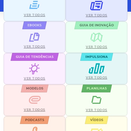
VER TODOS
VER TODOS
EBOOKS
GUIA DE INOVAÇÃO
VER TODOS
VER TODOS
GUIA DE TENDÊNCIAS
IMPULSIONA
VER TODOS
VER TODOS
MODELOS
PLANILHAS
VER TODOS
VER TODOS
PODCASTS
VÍDEOS