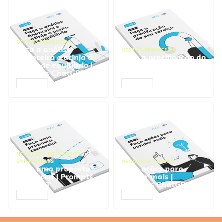
GESTÃO FINANCEIRA
Faça a análise
GESTÃO FINANCEIRA
financeira e atinja o
Faça a precificação do
ponto de equilíbrio |
seu serviço | Prompts
Prompts ChatGPT
ChatGPT
ACESSAR
ACESSAR
NEGÓCIOS
,
PROCESSOS
EMPRESARIAIS
NEGÓCIOS
,
VENDAS
Faça uma proposta
Faça ações para
comercial | Prompts
vender mais |
ChatGPT
Prompts ChatGPT
ACESSAR
ACESSAR