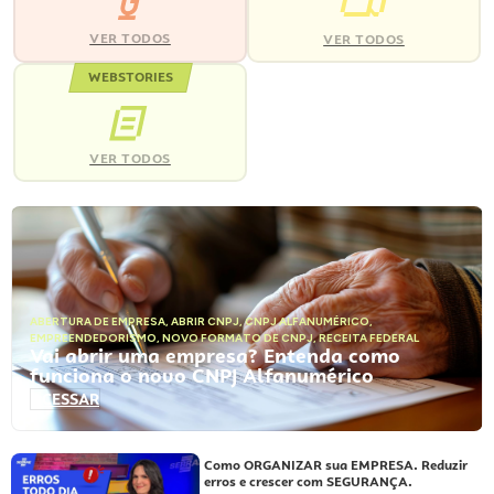
VER TODOS
VER TODOS
WEBSTORIES
VER TODOS
ABERTURA DE EMPRESA
,
ABRIR CNPJ
,
CNPJ ALFANUMÉRICO
,
EMPREENDEDORISMO
,
NOVO FORMATO DE CNPJ
,
RECEITA FEDERAL
Vai abrir uma empresa? Entenda como
funciona o novo CNPJ Alfanumérico
ACESSAR
Como ORGANIZAR sua EMPRESA. Reduzir
erros e crescer com SEGURANÇA.