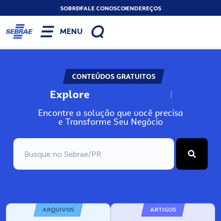
SOBRE
FALE CONOSCO
ENDEREÇOS
MENU
CONTEÚDOS GRATUITOS
Explore
N
o
s
s
o
s
A
Encontre a solução que você precisa
e Transforme Seu Negócio
ARQUIVOS
ARTIGOS