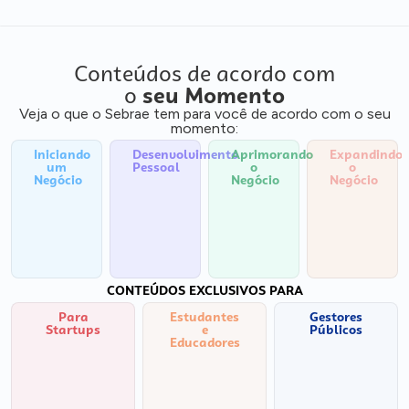
Conteúdos de acordo com
o
seu Momento
Veja o que o Sebrae tem para você de acordo com o seu
momento:
Iniciando
Desenvolvimento
Aprimorando
Expandindo
um
Pessoal
o
o
Negócio
Negócio
Negócio
CONTEÚDOS EXCLUSIVOS PARA
Para
Estudantes
Gestores
Startups
e
Públicos
Educadores