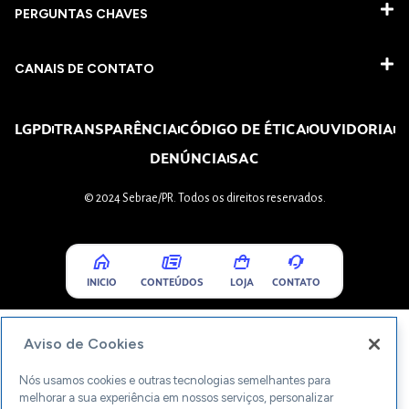
PERGUNTAS CHAVES​
CANAIS DE CONTATO
LGPD
TRANSPARÊNCIA
CÓDIGO DE ÉTICA
OUVIDORIA
DENÚNCIA
SAC
© 2024 Sebrae/PR. Todos os direitos reservados.
INICIO
CONTEÚDOS
LOJA
CONTATO
Aviso de Cookies
Nós usamos cookies e outras tecnologias semelhantes para
melhorar a sua experiência em nossos serviços, personalizar