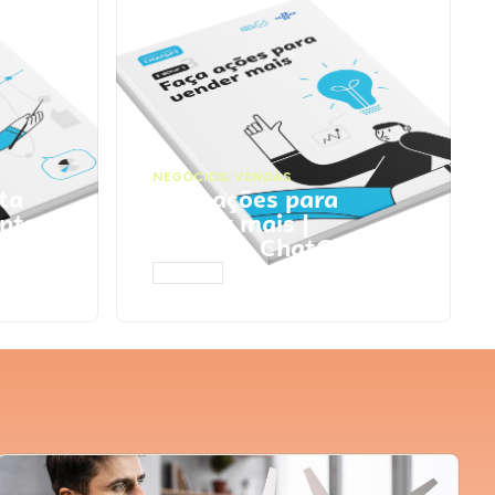
NEGÓCIOS
,
VENDAS
ta
Faça ações para
pts
vender mais |
Prompts ChatGPT
ACESSAR