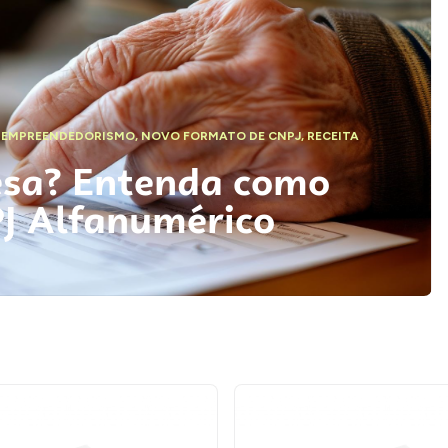
,
EMPREENDEDORISMO
,
NOVO FORMATO DE CNPJ
,
RECEITA
esa? Entenda como
PJ Alfanumérico