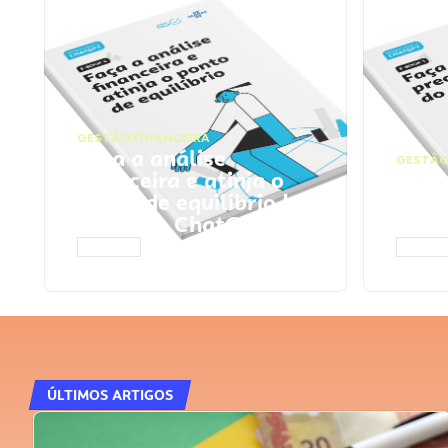
GESTÃO FINANCEIRA
Faça a análise
GESTÃO
financeira e atinja o
Faça
ponto de equilíbrio |
seu 
Prompts ChatGPT
Cha
ACESSAR
ACESS
ÚLTIMOS ARTIGOS