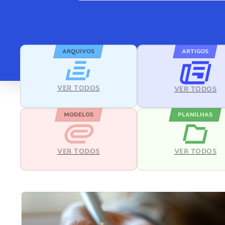
ARQUIVOS
ARTIGOS
VER TODOS
VER TODOS
MODELOS
PLANILHAS
VER TODOS
VER TODOS