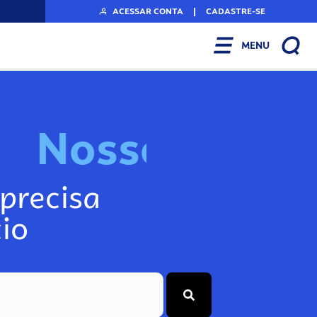
ACESSAR CONTA
|
CADASTRE-SE
MENU
N
o
s
s
o
s
A
r
precisa
io