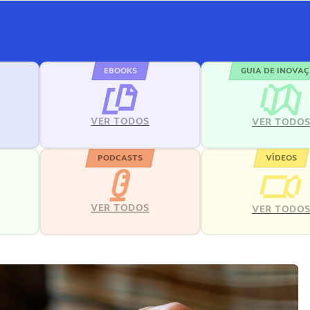
EBOOKS
GUIA DE INOVA
VER TODOS
VER TODO
PODCASTS
VÍDEOS
VER TODOS
VER TODO