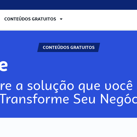
CONTEÚDOS GRATUITOS
CONTEÚDOS GRATUITOS
lore
re a solução que você 
 Transforme Seu Negóc