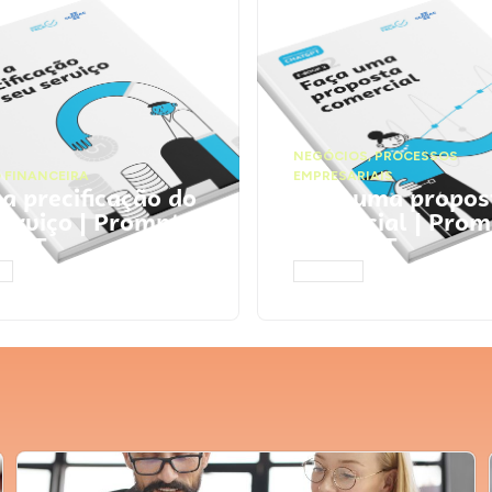
NEGÓCIOS
,
PROCESSOS
 FINANCEIRA
EMPRESARIAIS
 a precificação do
Faça uma propos
serviço | Prompts
comercial | Prom
tGPT
ChatGPT
AR
ACESSAR