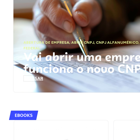
ABERTURA DE EMPRESA
,
ABRIR CNPJ
,
CNPJ ALFANUMÉRICO
FEDERAL
Vai abrir uma empr
funciona o novo CN
ACESSAR
EBOOKS