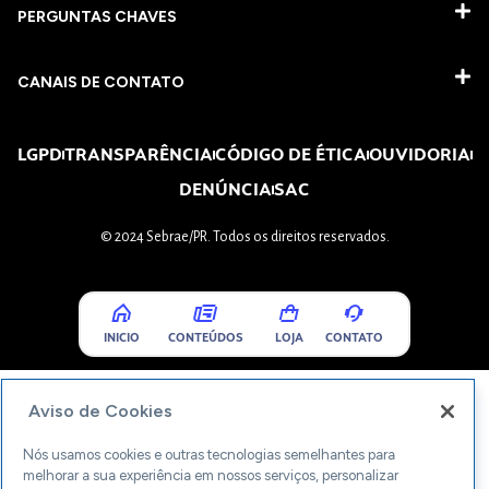
PERGUNTAS CHAVES​
CANAIS DE CONTATO
LGPD
TRANSPARÊNCIA
CÓDIGO DE ÉTICA
OUVIDORIA
DENÚNCIA
SAC
© 2024 Sebrae/PR. Todos os direitos reservados.
INICIO
CONTEÚDOS
LOJA
CONTATO
Aviso de Cookies
Nós usamos cookies e outras tecnologias semelhantes para
melhorar a sua experiência em nossos serviços, personalizar