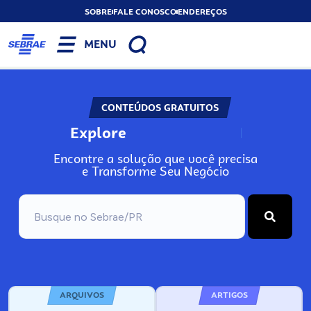
SOBRE
FALE CONOSCO
ENDEREÇOS
MENU
CONTEÚDOS GRATUITOS
Explore
N
o
s
s
o
s
A
Encontre a solução que você precisa
e Transforme Seu Negócio
ARQUIVOS
ARTIGOS