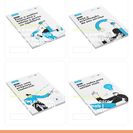
GESTÃO FINANCEIRA
Faça a análise
GESTÃO FINANCEIRA
financeira e atinja o
Faça a precificação do
ponto de equilíbrio |
seu serviço | Prompts
Prompts ChatGPT
ChatGPT
ACESSAR
ACESSAR
NEGÓCIOS
,
PROCESSOS
EMPRESARIAIS
NEGÓCIOS
,
VENDAS
Faça uma proposta
Faça ações para
comercial | Prompts
vender mais |
ChatGPT
Prompts ChatGPT
ACESSAR
ACESSAR