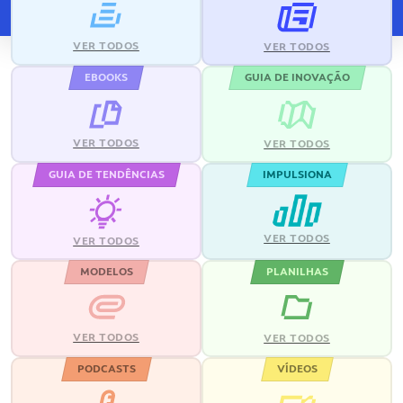
VER TODOS
VER TODOS
EBOOKS
GUIA DE INOVAÇÃO
VER TODOS
VER TODOS
GUIA DE TENDÊNCIAS
IMPULSIONA
VER TODOS
VER TODOS
MODELOS
PLANILHAS
VER TODOS
VER TODOS
PODCASTS
VÍDEOS