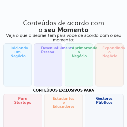
Conteúdos de acordo com
o
seu Momento
Veja o que o Sebrae tem para você de acordo com o seu
momento:
Iniciando
Desenvolvimento
Aprimorando
Expandindo
um
Pessoal
o
o
Negócio
Negócio
Negócio
CONTEÚDOS EXCLUSIVOS PARA
Para
Estudantes
Gestores
Startups
e
Públicos
Educadores