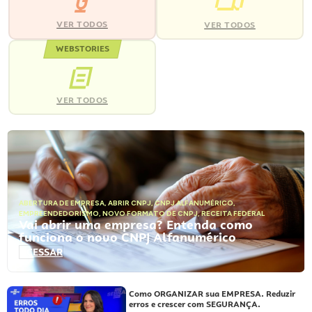
VER TODOS
VER TODOS
WEBSTORIES
VER TODOS
ABERTURA DE EMPRESA
,
ABRIR CNPJ
,
CNPJ ALFANUMÉRICO
,
EMPREENDEDORISMO
,
NOVO FORMATO DE CNPJ
,
RECEITA FEDERAL
Vai abrir uma empresa? Entenda como
funciona o novo CNPJ Alfanumérico
ACESSAR
Como ORGANIZAR sua EMPRESA. Reduzir
erros e crescer com SEGURANÇA.