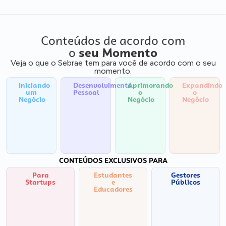
Conteúdos de acordo com
o
seu Momento
Veja o que o Sebrae tem para você de acordo com o seu
momento:
Iniciando
Desenvolvimento
Aprimorando
Expandindo
um
Pessoal
o
o
Negócio
Negócio
Negócio
CONTEÚDOS EXCLUSIVOS PARA
Para
Estudantes
Gestores
Startups
e
Públicos
Educadores