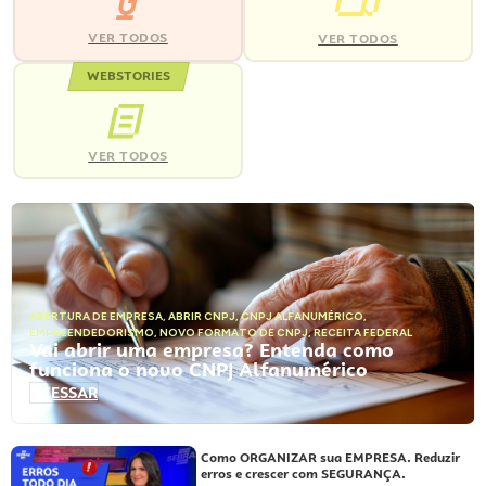
VER TODOS
VER TODOS
WEBSTORIES
VER TODOS
ABERTURA DE EMPRESA
,
ABRIR CNPJ
,
CNPJ ALFANUMÉRICO
,
EMPREENDEDORISMO
,
NOVO FORMATO DE CNPJ
,
RECEITA FEDERAL
Vai abrir uma empresa? Entenda como
funciona o novo CNPJ Alfanumérico
ACESSAR
Como ORGANIZAR sua EMPRESA. Reduzir
erros e crescer com SEGURANÇA.