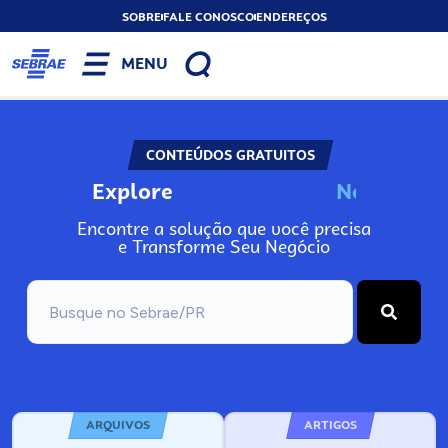
SOBRE
FALE CONOSCO
ENDEREÇOS
MENU
CONTEÚDOS GRATUITOS
Explore
N
o
s
s
o
s
P
o
Encontre a solução que você precisa
e Transforme Seu Negócio
ARQUIVOS
ARTIGOS