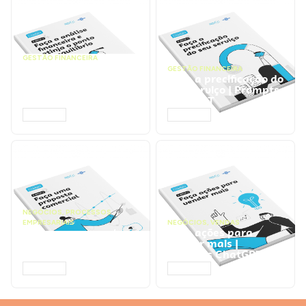
GESTÃO FINANCEIRA
Faça a análise
GESTÃO FINANCEIRA
financeira e atinja o
Faça a precificação do
ponto de equilíbrio |
seu serviço | Prompts
Prompts ChatGPT
ChatGPT
ACESSAR
ACESSAR
NEGÓCIOS
,
PROCESSOS
EMPRESARIAIS
NEGÓCIOS
,
VENDAS
Faça uma proposta
Faça ações para
comercial | Prompts
vender mais |
ChatGPT
Prompts ChatGPT
ACESSAR
ACESSAR