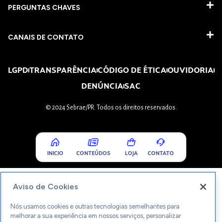
PERGUNTAS CHAVES​
CANAIS DE CONTATO
LGPD
TRANSPARÊNCIA
CÓDIGO DE ÉTICA
OUVIDORIA
DENÚNCIA
SAC
© 2024 Sebrae/PR. Todos os direitos reservados.
INICIO
CONTEÚDOS
LOJA
CONTATO
Aviso de Cookies
Nós usamos cookies e outras tecnologias semelhantes para
melhorar a sua experiência em nossos serviços, personalizar