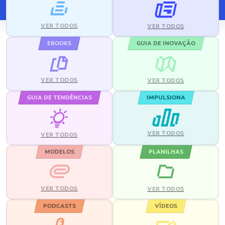
VER TODOS
VER TODOS
EBOOKS
GUIA DE INOVAÇÃO
VER TODOS
VER TODOS
GUIA DE TENDÊNCIAS
IMPULSIONA
VER TODOS
VER TODOS
MODELOS
PLANILHAS
VER TODOS
VER TODOS
PODCASTS
VÍDEOS