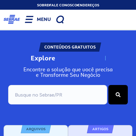
SOBRE
FALE CONOSCO
ENDEREÇOS
MENU
CONTEÚDOS GRATUITOS
Explore
N
o
s
s
o
s
A
Encontre a solução que você precisa
e Transforme Seu Negócio
ARQUIVOS
ARTIGOS