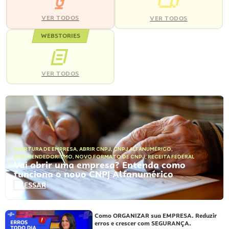
VER TODOS
VER TODOS
WEBSTORIES
VER TODOS
ABERTURA DE EMPRESA
,
ABRIR CNPJ
,
CNPJ ALFANUMÉRICO
,
EMPREENDEDORISMO
,
NOVO FORMATO DE CNPJ
,
RECEITA FEDERAL
Vai abrir uma empresa? Entenda como
funciona o novo CNPJ Alfanumérico
ACESSAR
Como ORGANIZAR sua EMPRESA. Reduzir
erros e crescer com SEGURANÇA.