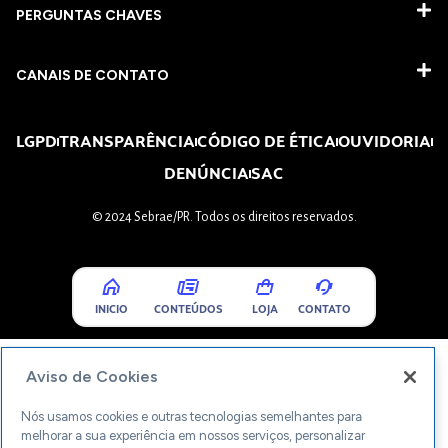
PERGUNTAS CHAVES​
CANAIS DE CONTATO
LGPD
TRANSPARÊNCIA
CÓDIGO DE ÉTICA
OUVIDORIA
DENÚNCIA
SAC
© 2024 Sebrae/PR. Todos os direitos reservados.
INICIO
CONTEÚDOS
LOJA
CONTATO
Aviso de Cookies
Nós usamos cookies e outras tecnologias semelhantes para
melhorar a sua experiência em nossos serviços, personalizar