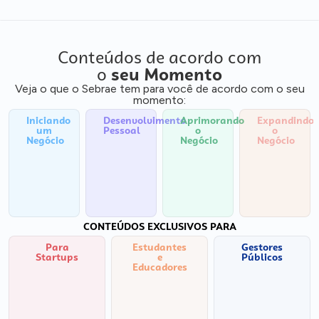
Conteúdos de acordo com
o
seu Momento
Veja o que o Sebrae tem para você de acordo com o seu
momento:
Iniciando
Desenvolvimento
Aprimorando
Expandindo
um
Pessoal
o
o
Negócio
Negócio
Negócio
CONTEÚDOS EXCLUSIVOS PARA
Para
Estudantes
Gestores
Startups
e
Públicos
Educadores