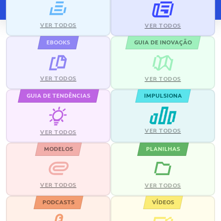
VER TODOS
VER TODOS
EBOOKS
GUIA DE INOVAÇÃO
VER TODOS
VER TODOS
GUIA DE TENDÊNCIAS
IMPULSIONA
VER TODOS
VER TODOS
MODELOS
PLANILHAS
VER TODOS
VER TODOS
PODCASTS
VÍDEOS