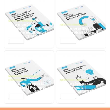
GESTÃO FINANCEIRA
Faça a análise
GESTÃO FINANCEIRA
financeira e atinja o
Faça a precificação do
ponto de equilíbrio |
seu serviço | Prompts
Prompts ChatGPT
ChatGPT
ACESSAR
ACESSAR
NEGÓCIOS
,
PROCESSOS
EMPRESARIAIS
NEGÓCIOS
,
VENDAS
Faça uma proposta
Faça ações para
comercial | Prompts
vender mais |
ChatGPT
Prompts ChatGPT
ACESSAR
ACESSAR