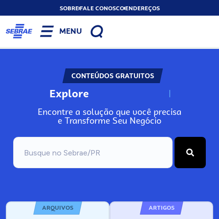
SOBRE
FALE CONOSCO
ENDEREÇOS
MENU
CONTEÚDOS GRATUITOS
Explore
N
o
s
s
o
s
A
Encontre a solução que você precisa
e Transforme Seu Negócio
ARQUIVOS
ARTIGOS