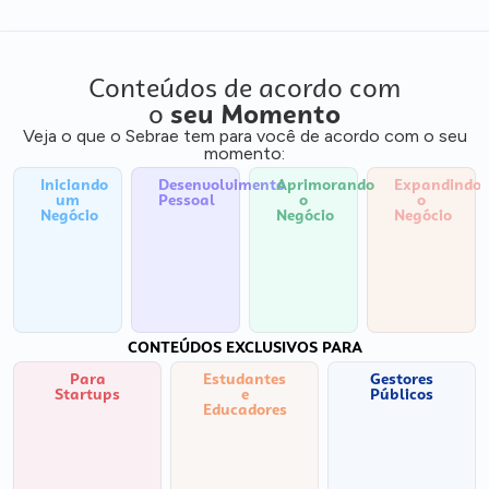
Conteúdos de acordo com
o
seu Momento
Veja o que o Sebrae tem para você de acordo com o seu
momento:
Iniciando
Desenvolvimento
Aprimorando
Expandindo
um
Pessoal
o
o
Negócio
Negócio
Negócio
CONTEÚDOS EXCLUSIVOS PARA
Para
Estudantes
Gestores
Startups
e
Públicos
Educadores