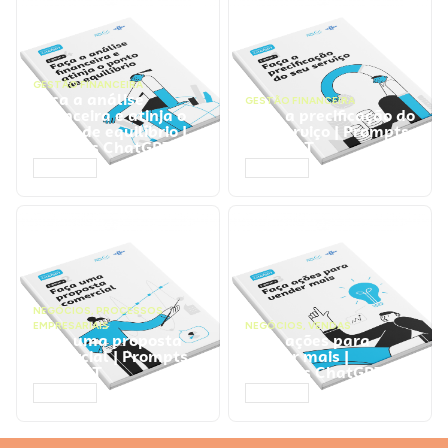
GESTÃO FINANCEIRA
Faça a análise
GESTÃO FINANCEIRA
financeira e atinja o
Faça a precificação do
ponto de equilíbrio |
seu serviço | Prompts
Prompts ChatGPT
ChatGPT
ACESSAR
ACESSAR
NEGÓCIOS
,
PROCESSOS
EMPRESARIAIS
NEGÓCIOS
,
VENDAS
Faça uma proposta
Faça ações para
comercial | Prompts
vender mais |
ChatGPT
Prompts ChatGPT
ACESSAR
ACESSAR