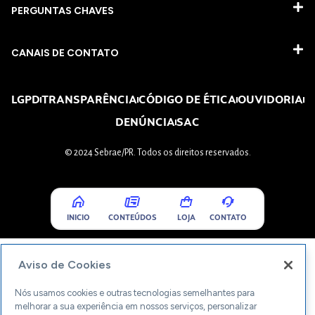
PERGUNTAS CHAVES​
CANAIS DE CONTATO
LGPD
TRANSPARÊNCIA
CÓDIGO DE ÉTICA
OUVIDORIA
DENÚNCIA
SAC
© 2024 Sebrae/PR. Todos os direitos reservados.
INICIO
CONTEÚDOS
LOJA
CONTATO
Aviso de Cookies
Nós usamos cookies e outras tecnologias semelhantes para
melhorar a sua experiência em nossos serviços, personalizar