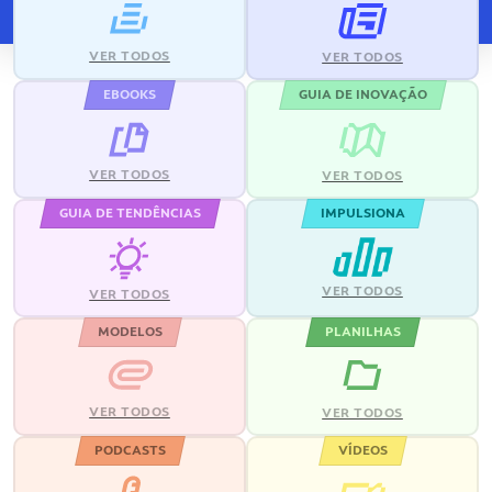
VER TODOS
VER TODOS
EBOOKS
GUIA DE INOVAÇÃO
VER TODOS
VER TODOS
GUIA DE TENDÊNCIAS
IMPULSIONA
VER TODOS
VER TODOS
MODELOS
PLANILHAS
VER TODOS
VER TODOS
PODCASTS
VÍDEOS