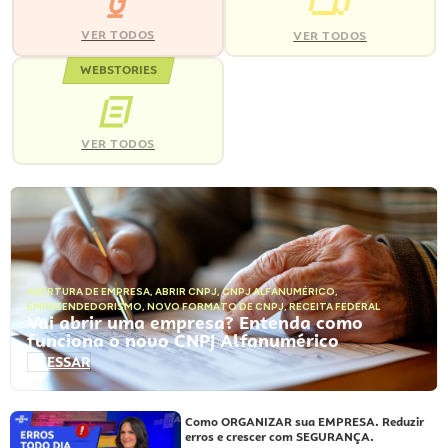
VER TODOS
VER TODOS
WEBSTORIES
VER TODOS
ABERTURA DE EMPRESA
,
ABRIR CNPJ
,
CNPJ ALFANUMÉRICO
,
EMPREENDEDORISMO
,
NOVO FORMATO DE CNPJ
,
RECEITA FEDERAL
Vai abrir uma empresa? Entenda como
funciona o novo CNPJ Alfanumérico
ACESSAR
Como ORGANIZAR sua EMPRESA. Reduzir
erros e crescer com SEGURANÇA.