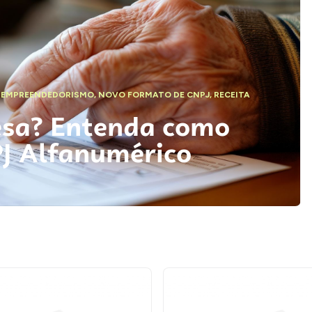
,
EMPREENDEDORISMO
,
NOVO FORMATO DE CNPJ
,
RECEITA
esa? Entenda como
PJ Alfanumérico