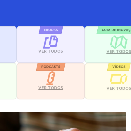
EBOOKS
GUIA DE INOVA
VER TODOS
VER TODO
PODCASTS
VÍDEOS
VER TODOS
VER TODO