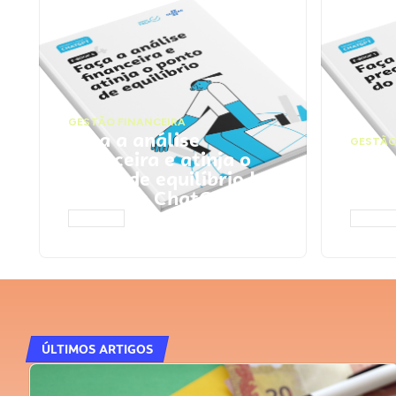
GESTÃO FINANCEIRA
Faça a análise
GESTÃO
financeira e atinja o
Faça
ponto de equilíbrio |
seu 
Prompts ChatGPT
Cha
ACESSAR
ACESS
ÚLTIMOS ARTIGOS