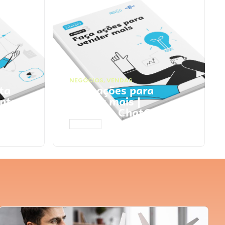
NEGÓCIOS
,
VENDAS
ta
Faça ações para
pts
vender mais |
Prompts ChatGPT
ACESSAR