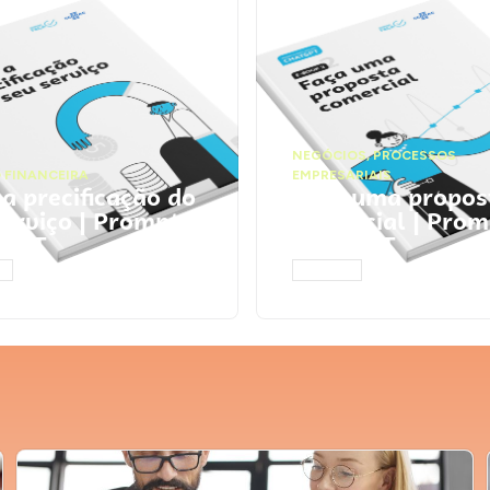
NEGÓCIOS
,
PROCESSOS
 FINANCEIRA
EMPRESARIAIS
 a precificação do
Faça uma propos
serviço | Prompts
comercial | Prom
tGPT
ChatGPT
AR
ACESSAR