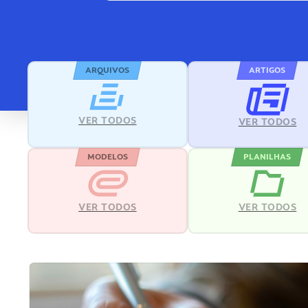
ARQUIVOS
ARTIGOS
VER TODOS
VER TODOS
MODELOS
PLANILHAS
VER TODOS
VER TODOS