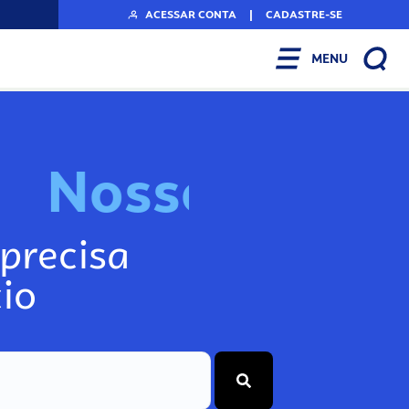
ACESSAR CONTA
|
CADASTRE-SE
MENU
N
o
s
s
o
s
A
r
precisa
io