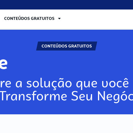
CONTEÚDOS GRATUITOS
CONTEÚDOS GRATUITOS
lore
re a solução que você 
 Transforme Seu Negóc