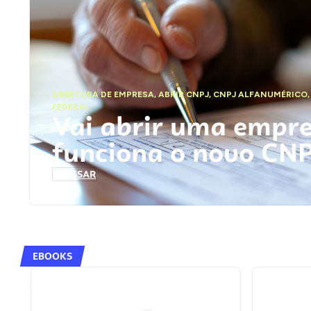
ABERTURA DE EMPRESA
,
ABRIR CNPJ
,
CNPJ ALFANUMÉRICO
FEDERAL
Vai abrir uma empr
funciona o novo CN
ACESSAR
EBOOKS