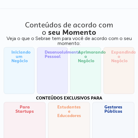
Conteúdos de acordo com
o
seu Momento
Veja o que o Sebrae tem para você de acordo com o seu
momento:
Iniciando
Desenvolvimento
Aprimorando
Expandindo
um
Pessoal
o
o
Negócio
Negócio
Negócio
CONTEÚDOS EXCLUSIVOS PARA
Para
Estudantes
Gestores
Startups
e
Públicos
Educadores