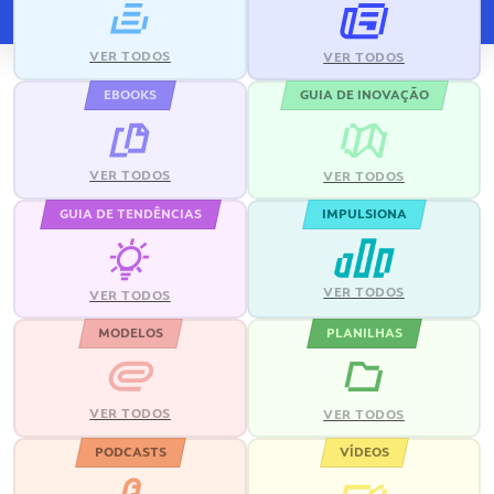
VER TODOS
VER TODOS
EBOOKS
GUIA DE INOVAÇÃO
VER TODOS
VER TODOS
GUIA DE TENDÊNCIAS
IMPULSIONA
VER TODOS
VER TODOS
MODELOS
PLANILHAS
VER TODOS
VER TODOS
PODCASTS
VÍDEOS