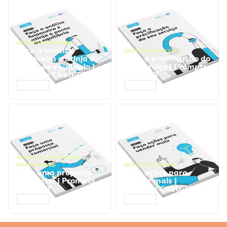
GESTÃO FINANCEIRA
Faça a análise
GESTÃO FINANCEIRA
financeira e atinja o
Faça a precificação do
ponto de equilíbrio |
seu serviço | Prompts
Prompts ChatGPT
ChatGPT
ACESSAR
ACESSAR
NEGÓCIOS
,
PROCESSOS
EMPRESARIAIS
NEGÓCIOS
,
VENDAS
Faça uma proposta
Faça ações para
comercial | Prompts
vender mais |
ChatGPT
Prompts ChatGPT
ACESSAR
ACESSAR