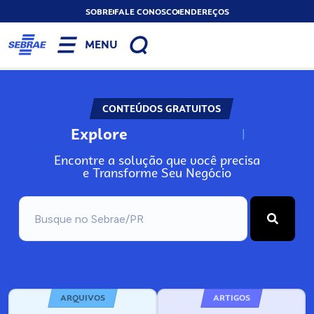
SOBRE
FALE CONOSCO
ENDEREÇOS
MENU
CONTEÚDOS GRATUITOS
Explore
N
o
s
s
o
s
A
Encontre a solução que você precisa
e Transforme Seu Negócio
ARQUIVOS
ARTIGOS