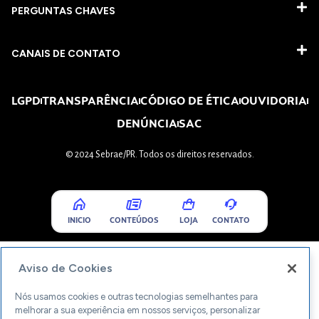
PERGUNTAS CHAVES​
CANAIS DE CONTATO
LGPD
TRANSPARÊNCIA
CÓDIGO DE ÉTICA
OUVIDORIA
DENÚNCIA
SAC
© 2024 Sebrae/PR. Todos os direitos reservados.
INICIO
CONTEÚDOS
LOJA
CONTATO
Aviso de Cookies
Nós usamos cookies e outras tecnologias semelhantes para
melhorar a sua experiência em nossos serviços, personalizar