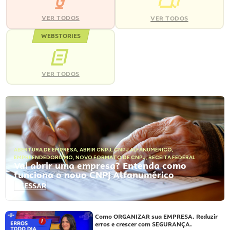
VER TODOS
VER TODOS
WEBSTORIES
VER TODOS
ABERTURA DE EMPRESA
,
ABRIR CNPJ
,
CNPJ ALFANUMÉRICO
,
EMPREENDEDORISMO
,
NOVO FORMATO DE CNPJ
,
RECEITA FEDERAL
Vai abrir uma empresa? Entenda como
funciona o novo CNPJ Alfanumérico
ACESSAR
Como ORGANIZAR sua EMPRESA. Reduzir
erros e crescer com SEGURANÇA.