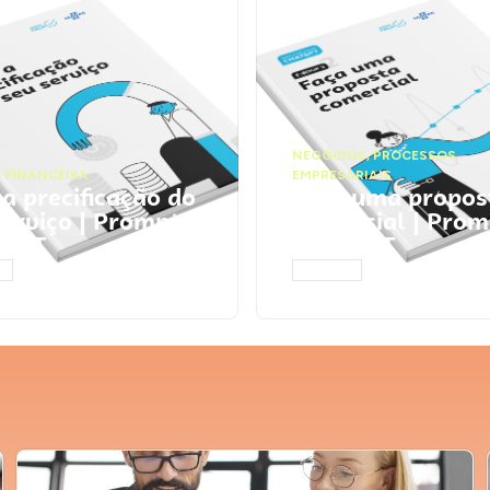
NEGÓCIOS
,
PROCESSOS
 FINANCEIRA
EMPRESARIAIS
 a precificação do
Faça uma propos
serviço | Prompts
comercial | Prom
tGPT
ChatGPT
AR
ACESSAR