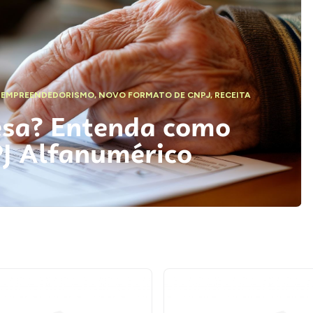
,
EMPREENDEDORISMO
,
NOVO FORMATO DE CNPJ
,
RECEITA
esa? Entenda como
PJ Alfanumérico