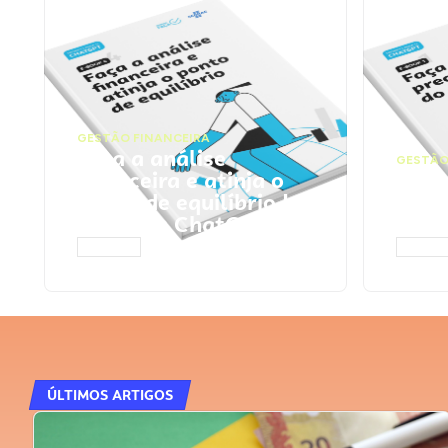
GESTÃO FINANCEIRA
Faça a análise
GESTÃO
financeira e atinja o
Faça
ponto de equilíbrio |
seu 
Prompts ChatGPT
Cha
ACESSAR
ACESS
ÚLTIMOS ARTIGOS