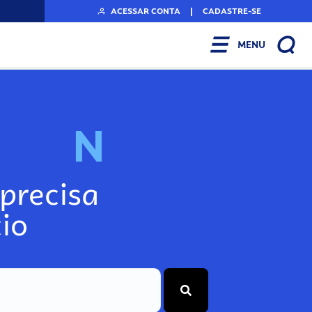
ACESSAR CONTA
|
CADASTRE-SE
MENU
N
o
s
s
o
s
A
r
precisa
io