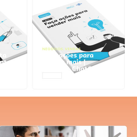
NEGÓCIOS
,
VENDAS
ta
Faça ações para
pts
vender mais |
Prompts ChatGPT
ACESSAR