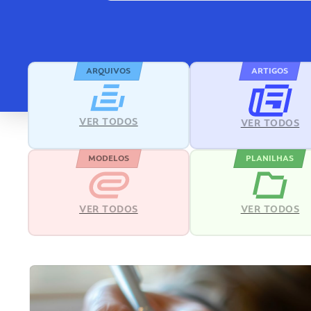
ARQUIVOS
ARTIGOS
VER TODOS
VER TODOS
MODELOS
PLANILHAS
VER TODOS
VER TODOS