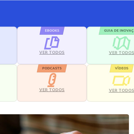
EBOOKS
GUIA DE INOVA
VER TODOS
VER TODO
PODCASTS
VÍDEOS
VER TODOS
VER TODO