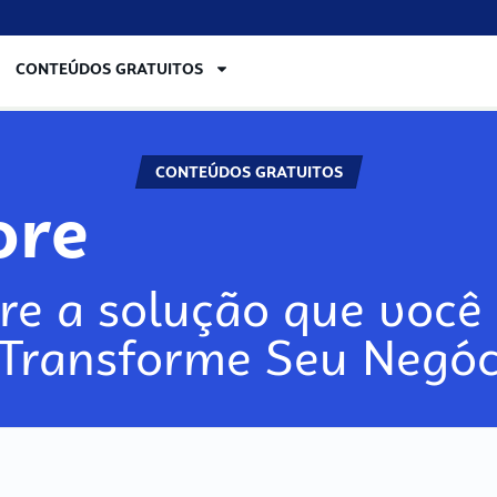
CONTEÚDOS GRATUITOS
CONTEÚDOS GRATUITOS
lore
re a solução que você 
 Transforme Seu Negóc