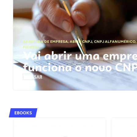
ABERTURA DE EMPRESA
,
ABRIR CNPJ
,
CNPJ ALFANUMÉRICO
FEDERAL
Vai abrir uma empr
funciona o novo CN
ACESSAR
EBOOKS