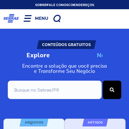
SOBRE
FALE CONOSCO
ENDEREÇOS
MENU
CONTEÚDOS GRATUITOS
Explore
N
o
s
s
o
s
P
o
Encontre a solução que você precisa
e Transforme Seu Negócio
ARQUIVOS
ARTIGOS