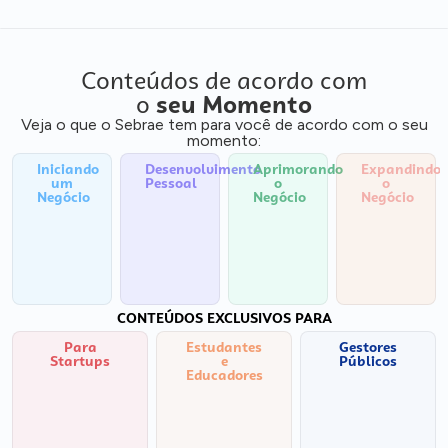
Conteúdos de acordo com
o
seu Momento
Veja o que o Sebrae tem para você de acordo com o seu
momento:
Iniciando
Desenvolvimento
Aprimorando
Expandindo
um
Pessoal
o
o
Negócio
Negócio
Negócio
CONTEÚDOS EXCLUSIVOS PARA
Para
Estudantes
Gestores
Startups
e
Públicos
Educadores