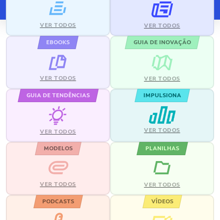
VER TODOS
VER TODOS
EBOOKS
GUIA DE INOVAÇÃO
VER TODOS
VER TODOS
GUIA DE TENDÊNCIAS
IMPULSIONA
VER TODOS
VER TODOS
MODELOS
PLANILHAS
VER TODOS
VER TODOS
PODCASTS
VÍDEOS