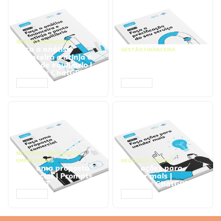
GESTÃO FINANCEIRA
Faça a análise
GESTÃO FINANCEIRA
financeira e atinja o
Faça a precificação do
ponto de equilíbrio |
seu serviço | Prompts
Prompts ChatGPT
ChatGPT
ACESSAR
ACESSAR
NEGÓCIOS
,
PROCESSOS
EMPRESARIAIS
NEGÓCIOS
,
VENDAS
Faça uma proposta
Faça ações para
comercial | Prompts
vender mais |
ChatGPT
Prompts ChatGPT
ACESSAR
ACESSAR