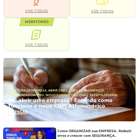
VER TODOS
VER TODOS
WEBSTORIES
VER TODOS
ABERTURA DE EMPRESA
,
ABRIR CNPJ
,
CNPJ ALFANUMÉRICO
,
EMPREENDEDORISMO
,
NOVO FORMATO DE CNPJ
,
RECEITA FEDERAL
Vai abrir uma empresa? Entenda como
funciona o novo CNPJ Alfanumérico
ACESSAR
Como ORGANIZAR sua EMPRESA. Reduzir
erros e crescer com SEGURANÇA.