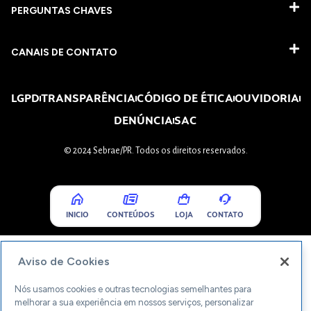
PERGUNTAS CHAVES​
CANAIS DE CONTATO
LGPD
TRANSPARÊNCIA
CÓDIGO DE ÉTICA
OUVIDORIA
DENÚNCIA
SAC
© 2024 Sebrae/PR. Todos os direitos reservados.
INICIO
CONTEÚDOS
LOJA
CONTATO
Aviso de Cookies
Nós usamos cookies e outras tecnologias semelhantes para
melhorar a sua experiência em nossos serviços, personalizar