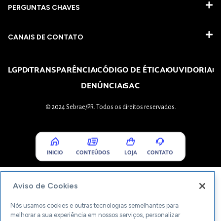
PERGUNTAS CHAVES​
CANAIS DE CONTATO
LGPD
TRANSPARÊNCIA
CÓDIGO DE ÉTICA
OUVIDORIA
DENÚNCIA
SAC
© 2024 Sebrae/PR. Todos os direitos reservados.
INICIO
CONTEÚDOS
LOJA
CONTATO
Aviso de Cookies
Nós usamos cookies e outras tecnologias semelhantes para
melhorar a sua experiência em nossos serviços, personalizar