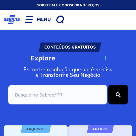
SOBRE
FALE CONOSCO
ENDEREÇOS
MENU
CONTEÚDOS GRATUITOS
Explore
N
o
s
s
o
s
A
Encontre a solução que você precisa
e Transforme Seu Negócio
ARQUIVOS
ARTIGOS