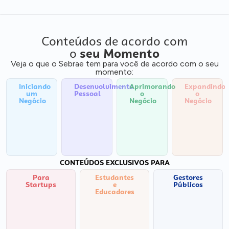
Conteúdos de acordo com
o
seu Momento
Veja o que o Sebrae tem para você de acordo com o seu
momento:
Iniciando
Desenvolvimento
Aprimorando
Expandindo
um
Pessoal
o
o
Negócio
Negócio
Negócio
CONTEÚDOS EXCLUSIVOS PARA
Para
Estudantes
Gestores
Startups
e
Públicos
Educadores