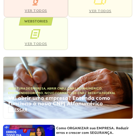
VER TODOS
VER TODOS
WEBSTORIES
VER TODOS
ABERTURA DE EMPRESA
,
ABRIR CNPJ
,
CNPJ ALFANUMÉRICO
,
EMPREENDEDORISMO
,
NOVO FORMATO DE CNPJ
,
RECEITA FEDERAL
Vai abrir uma empresa? Entenda como
funciona o novo CNPJ Alfanumérico
ACESSAR
Como ORGANIZAR sua EMPRESA. Reduzir
erros e crescer com SEGURANÇA.