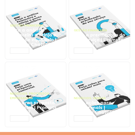
GESTÃO FINANCEIRA
Faça a análise
GESTÃO FINANCEIRA
financeira e atinja o
Faça a precificação do
ponto de equilíbrio |
seu serviço | Prompts
Prompts ChatGPT
ChatGPT
ACESSAR
ACESSAR
NEGÓCIOS
,
PROCESSOS
EMPRESARIAIS
NEGÓCIOS
,
VENDAS
Faça uma proposta
Faça ações para
comercial | Prompts
vender mais |
ChatGPT
Prompts ChatGPT
ACESSAR
ACESSAR