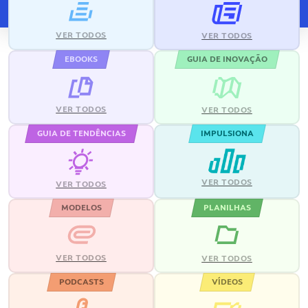
VER TODOS
VER TODOS
EBOOKS
GUIA DE INOVAÇÃO
VER TODOS
VER TODOS
GUIA DE TENDÊNCIAS
IMPULSIONA
VER TODOS
VER TODOS
MODELOS
PLANILHAS
VER TODOS
VER TODOS
PODCASTS
VÍDEOS