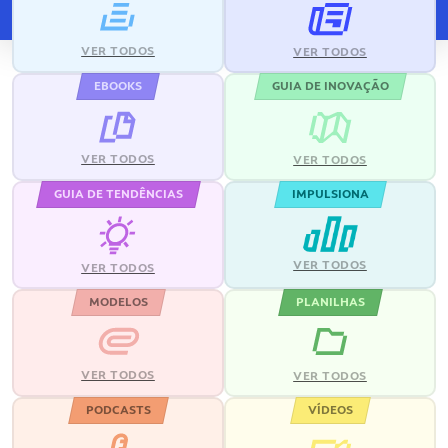
VER TODOS
VER TODOS
EBOOKS
GUIA DE INOVAÇÃO
VER TODOS
VER TODOS
GUIA DE TENDÊNCIAS
IMPULSIONA
VER TODOS
VER TODOS
MODELOS
PLANILHAS
VER TODOS
VER TODOS
PODCASTS
VÍDEOS