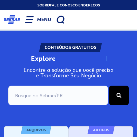
SOBRE
FALE CONOSCO
ENDEREÇOS
MENU
CONTEÚDOS GRATUITOS
Explore
N
o
s
s
o
s
A
Encontre a solução que você precisa
e Transforme Seu Negócio
ARQUIVOS
ARTIGOS