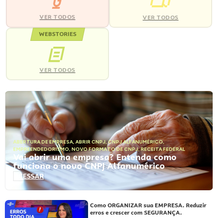
VER TODOS
VER TODOS
WEBSTORIES
VER TODOS
ABERTURA DE EMPRESA
,
ABRIR CNPJ
,
CNPJ ALFANUMÉRICO
,
EMPREENDEDORISMO
,
NOVO FORMATO DE CNPJ
,
RECEITA FEDERAL
Vai abrir uma empresa? Entenda como
funciona o novo CNPJ Alfanumérico
ACESSAR
Como ORGANIZAR sua EMPRESA. Reduzir
erros e crescer com SEGURANÇA.