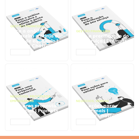
GESTÃO FINANCEIRA
Faça a análise
GESTÃO FINANCEIRA
financeira e atinja o
Faça a precificação do
ponto de equilíbrio |
seu serviço | Prompts
Prompts ChatGPT
ChatGPT
ACESSAR
ACESSAR
NEGÓCIOS
,
PROCESSOS
EMPRESARIAIS
NEGÓCIOS
,
VENDAS
Faça uma proposta
Faça ações para
comercial | Prompts
vender mais |
ChatGPT
Prompts ChatGPT
ACESSAR
ACESSAR