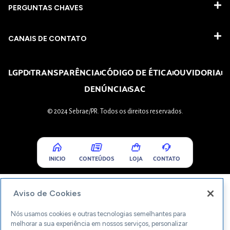
PERGUNTAS CHAVES​
CANAIS DE CONTATO
LGPD
TRANSPARÊNCIA
CÓDIGO DE ÉTICA
OUVIDORIA
DENÚNCIA
SAC
© 2024 Sebrae/PR. Todos os direitos reservados.
INICIO
CONTEÚDOS
LOJA
CONTATO
Aviso de Cookies
Nós usamos cookies e outras tecnologias semelhantes para
melhorar a sua experiência em nossos serviços, personalizar