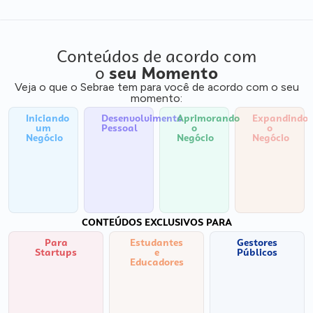
Conteúdos de acordo com
o
seu Momento
Veja o que o Sebrae tem para você de acordo com o seu
momento:
Iniciando
Desenvolvimento
Aprimorando
Expandindo
um
Pessoal
o
o
Negócio
Negócio
Negócio
CONTEÚDOS EXCLUSIVOS PARA
Para
Estudantes
Gestores
Startups
e
Públicos
Educadores