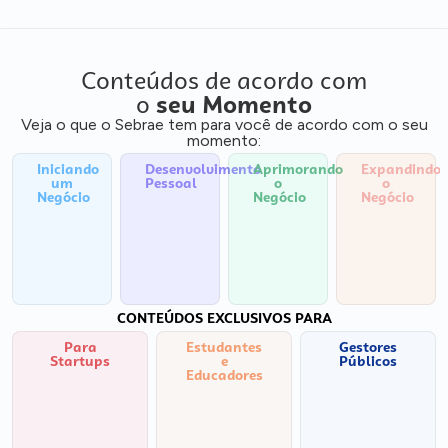
Conteúdos de acordo com
o
seu Momento
Veja o que o Sebrae tem para você de acordo com o seu
momento:
Iniciando
Desenvolvimento
Aprimorando
Expandindo
um
Pessoal
o
o
Negócio
Negócio
Negócio
CONTEÚDOS EXCLUSIVOS PARA
Para
Estudantes
Gestores
Startups
e
Públicos
Educadores