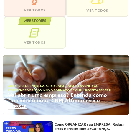
VER TODOS
VER TODOS
WEBSTORIES
VER TODOS
ABERTURA DE EMPRESA
,
ABRIR CNPJ
,
CNPJ ALFANUMÉRICO
,
EMPREENDEDORISMO
,
NOVO FORMATO DE CNPJ
,
RECEITA FEDERAL
Vai abrir uma empresa? Entenda como
funciona o novo CNPJ Alfanumérico
ACESSAR
Como ORGANIZAR sua EMPRESA. Reduzir
erros e crescer com SEGURANÇA.