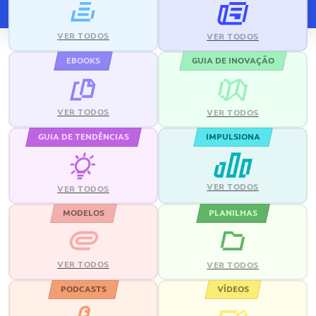
VER TODOS
VER TODOS
EBOOKS
GUIA DE INOVAÇÃO
VER TODOS
VER TODOS
GUIA DE TENDÊNCIAS
IMPULSIONA
VER TODOS
VER TODOS
MODELOS
PLANILHAS
VER TODOS
VER TODOS
PODCASTS
VÍDEOS