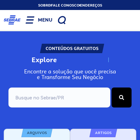
SOBRE
FALE CONOSCO
ENDEREÇOS
MENU
CONTEÚDOS GRATUITOS
Explore
N
o
s
s
o
s
A
Encontre a solução que você precisa
e Transforme Seu Negócio
ARQUIVOS
ARTIGOS