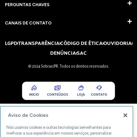
PERGUNTAS CHAVES​
CANAIS DE CONTATO
LGPD
TRANSPARÊNCIA
CÓDIGO DE ÉTICA
OUVIDORIA
DENÚNCIA
SAC
© 2024 Sebrae/PR. Todos os direitos reservados.
INICIO
CONTEÚDOS
LOJA
CONTATO
Aviso de Cookies
Nós usamos cookies e outras tecnologias semelhantes para
melhorar a sua experiência em nossos serviços, personalizar