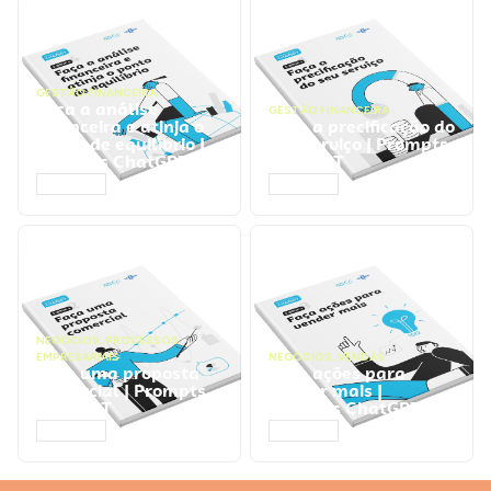
GESTÃO FINANCEIRA
Faça a análise
GESTÃO FINANCEIRA
financeira e atinja o
Faça a precificação do
ponto de equilíbrio |
seu serviço | Prompts
Prompts ChatGPT
ChatGPT
ACESSAR
ACESSAR
NEGÓCIOS
,
PROCESSOS
EMPRESARIAIS
NEGÓCIOS
,
VENDAS
Faça uma proposta
Faça ações para
comercial | Prompts
vender mais |
ChatGPT
Prompts ChatGPT
ACESSAR
ACESSAR