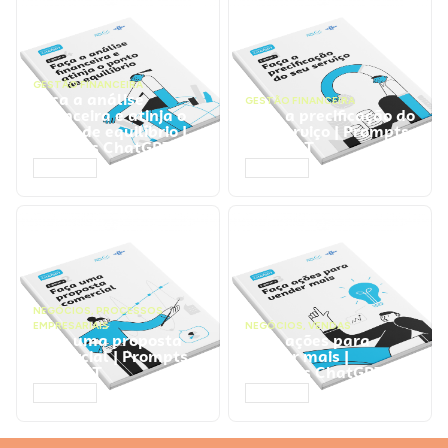
GESTÃO FINANCEIRA
Faça a análise
GESTÃO FINANCEIRA
financeira e atinja o
Faça a precificação do
ponto de equilíbrio |
seu serviço | Prompts
Prompts ChatGPT
ChatGPT
ACESSAR
ACESSAR
NEGÓCIOS
,
PROCESSOS
EMPRESARIAIS
NEGÓCIOS
,
VENDAS
Faça uma proposta
Faça ações para
comercial | Prompts
vender mais |
ChatGPT
Prompts ChatGPT
ACESSAR
ACESSAR