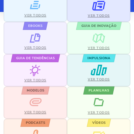
VER TODOS
VER TODOS
EBOOKS
GUIA DE INOVAÇÃO
VER TODOS
VER TODOS
GUIA DE TENDÊNCIAS
IMPULSIONA
VER TODOS
VER TODOS
MODELOS
PLANILHAS
VER TODOS
VER TODOS
PODCASTS
VÍDEOS