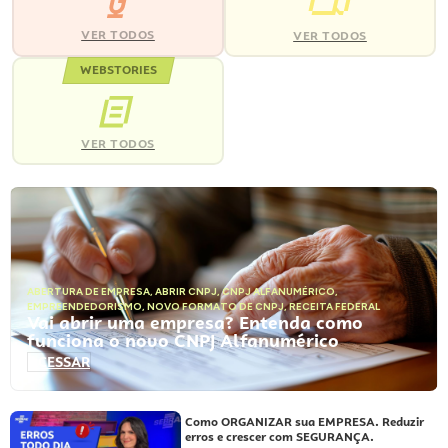
VER TODOS
VER TODOS
WEBSTORIES
VER TODOS
ABERTURA DE EMPRESA
,
ABRIR CNPJ
,
CNPJ ALFANUMÉRICO
,
EMPREENDEDORISMO
,
NOVO FORMATO DE CNPJ
,
RECEITA FEDERAL
Vai abrir uma empresa? Entenda como
funciona o novo CNPJ Alfanumérico
ACESSAR
Como ORGANIZAR sua EMPRESA. Reduzir
erros e crescer com SEGURANÇA.