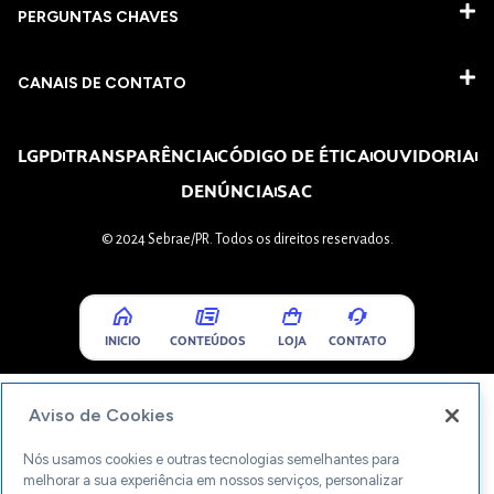
PERGUNTAS CHAVES​
CANAIS DE CONTATO
LGPD
TRANSPARÊNCIA
CÓDIGO DE ÉTICA
OUVIDORIA
DENÚNCIA
SAC
© 2024 Sebrae/PR. Todos os direitos reservados.
INICIO
CONTEÚDOS
LOJA
CONTATO
Aviso de Cookies
Nós usamos cookies e outras tecnologias semelhantes para
melhorar a sua experiência em nossos serviços, personalizar