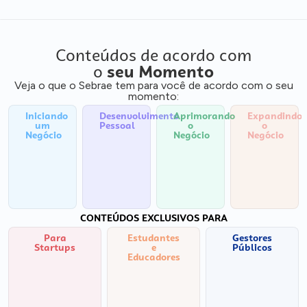
Conteúdos de acordo com
o
seu Momento
Veja o que o Sebrae tem para você de acordo com o seu
momento:
Iniciando
Desenvolvimento
Aprimorando
Expandindo
um
Pessoal
o
o
Negócio
Negócio
Negócio
CONTEÚDOS EXCLUSIVOS PARA
Para
Estudantes
Gestores
Startups
e
Públicos
Educadores