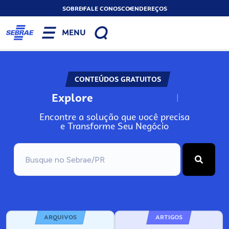
SOBRE
FALE CONOSCO
ENDEREÇOS
MENU
CONTEÚDOS GRATUITOS
Explore
N
o
s
s
o
s
A
Encontre a solução que você precisa
e Transforme Seu Negócio
ARQUIVOS
ARTIGOS