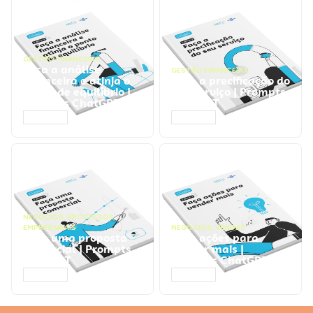
GESTÃO FINANCEIRA
Faça a análise
GESTÃO FINANCEIRA
financeira e atinja o
Faça a precificação do
ponto de equilíbrio |
seu serviço | Prompts
Prompts ChatGPT
ChatGPT
ACESSAR
ACESSAR
NEGÓCIOS
,
PROCESSOS
EMPRESARIAIS
NEGÓCIOS
,
VENDAS
Faça uma proposta
Faça ações para
comercial | Prompts
vender mais |
ChatGPT
Prompts ChatGPT
ACESSAR
ACESSAR