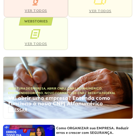
VER TODOS
VER TODOS
WEBSTORIES
VER TODOS
ABERTURA DE EMPRESA
,
ABRIR CNPJ
,
CNPJ ALFANUMÉRICO
,
EMPREENDEDORISMO
,
NOVO FORMATO DE CNPJ
,
RECEITA FEDERAL
Vai abrir uma empresa? Entenda como
funciona o novo CNPJ Alfanumérico
ACESSAR
Como ORGANIZAR sua EMPRESA. Reduzir
erros e crescer com SEGURANÇA.