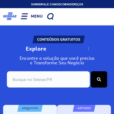
SOBRE
FALE CONOSCO
ENDEREÇOS
MENU
CONTEÚDOS GRATUITOS
Explore
N
o
s
s
o
s
A
Encontre a solução que você precisa
e Transforme Seu Negócio
ARQUIVOS
ARTIGOS