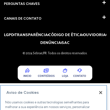
PERGUNTAS CHAVES​
CANAIS DE CONTATO
LGPD
TRANSPARÊNCIA
CÓDIGO DE ÉTICA
OUVIDORIA
DENÚNCIA
SAC
© 2024 Sebrae/PR. Todos os direitos reservados.
INICIO
CONTEÚDOS
LOJA
CONTATO
Aviso de Cookies
Nós usamos cookies e outras tecnologias semelhantes para
melhorar a sua experiência em nossos serviços, personalizar