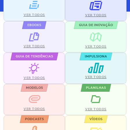
VER TODOS
VER TODOS
EBOOKS
GUIA DE INOVAÇÃO
VER TODOS
VER TODOS
GUIA DE TENDÊNCIAS
IMPULSIONA
VER TODOS
VER TODOS
MODELOS
PLANILHAS
VER TODOS
VER TODOS
PODCASTS
VÍDEOS