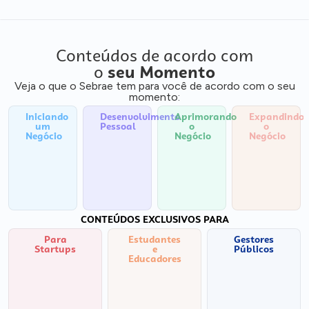
Conteúdos de acordo com
o
seu Momento
Veja o que o Sebrae tem para você de acordo com o seu
momento:
Iniciando
Desenvolvimento
Aprimorando
Expandindo
um
Pessoal
o
o
Negócio
Negócio
Negócio
CONTEÚDOS EXCLUSIVOS PARA
Para
Estudantes
Gestores
Startups
e
Públicos
Educadores