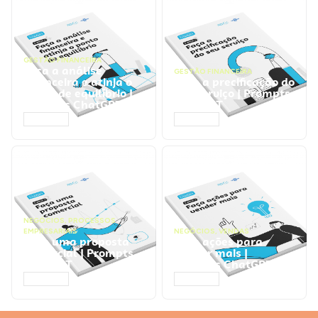
GESTÃO FINANCEIRA
Faça a análise
GESTÃO FINANCEIRA
financeira e atinja o
Faça a precificação do
ponto de equilíbrio |
seu serviço | Prompts
Prompts ChatGPT
ChatGPT
ACESSAR
ACESSAR
NEGÓCIOS
,
PROCESSOS
EMPRESARIAIS
NEGÓCIOS
,
VENDAS
Faça uma proposta
Faça ações para
comercial | Prompts
vender mais |
ChatGPT
Prompts ChatGPT
ACESSAR
ACESSAR