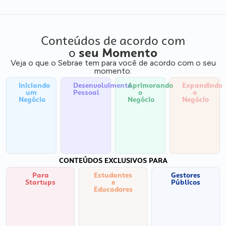
Conteúdos de acordo com
o
seu Momento
Veja o que o Sebrae tem para você de acordo com o seu
momento:
Iniciando
Desenvolvimento
Aprimorando
Expandindo
um
Pessoal
o
o
Negócio
Negócio
Negócio
CONTEÚDOS EXCLUSIVOS PARA
Para
Estudantes
Gestores
Startups
e
Públicos
Educadores