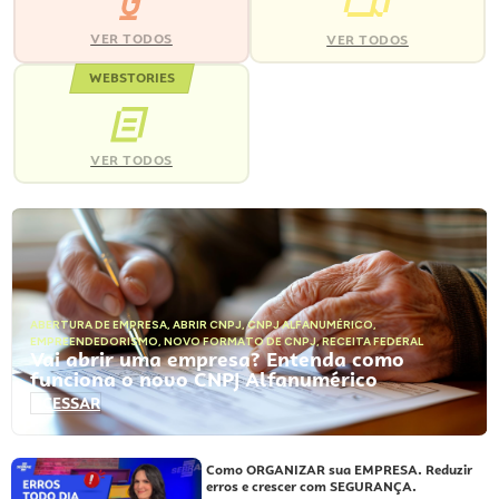
VER TODOS
VER TODOS
WEBSTORIES
VER TODOS
ABERTURA DE EMPRESA
,
ABRIR CNPJ
,
CNPJ ALFANUMÉRICO
,
EMPREENDEDORISMO
,
NOVO FORMATO DE CNPJ
,
RECEITA FEDERAL
Vai abrir uma empresa? Entenda como
funciona o novo CNPJ Alfanumérico
ACESSAR
Como ORGANIZAR sua EMPRESA. Reduzir
erros e crescer com SEGURANÇA.