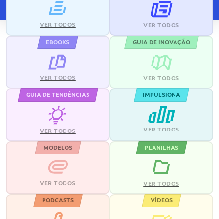
VER TODOS
VER TODOS
EBOOKS
GUIA DE INOVAÇÃO
VER TODOS
VER TODOS
GUIA DE TENDÊNCIAS
IMPULSIONA
VER TODOS
VER TODOS
MODELOS
PLANILHAS
VER TODOS
VER TODOS
PODCASTS
VÍDEOS