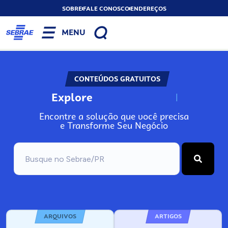
SOBRE
FALE CONOSCO
ENDEREÇOS
MENU
CONTEÚDOS GRATUITOS
Explore
N
o
s
s
o
s
A
Encontre a solução que você precisa
e Transforme Seu Negócio
ARQUIVOS
ARTIGOS