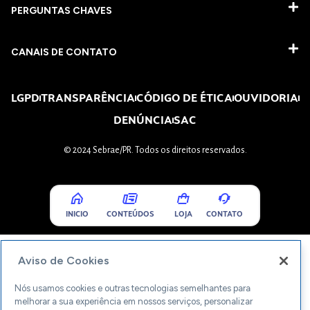
PERGUNTAS CHAVES​
CANAIS DE CONTATO
LGPD
TRANSPARÊNCIA
CÓDIGO DE ÉTICA
OUVIDORIA
DENÚNCIA
SAC
© 2024 Sebrae/PR. Todos os direitos reservados.
INICIO
CONTEÚDOS
LOJA
CONTATO
Aviso de Cookies
Nós usamos cookies e outras tecnologias semelhantes para
melhorar a sua experiência em nossos serviços, personalizar