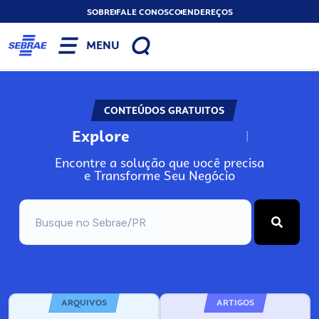
SOBRE
FALE CONOSCO
ENDEREÇOS
MENU
CONTEÚDOS GRATUITOS
Explore
N
o
s
s
o
s
A
Encontre a solução que você precisa
e Transforme Seu Negócio
ARQUIVOS
ARTIGOS