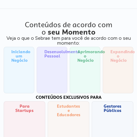
Conteúdos de acordo com
o
seu Momento
Veja o que o Sebrae tem para você de acordo com o seu
momento:
Iniciando
Desenvolvimento
Aprimorando
Expandindo
um
Pessoal
o
o
Negócio
Negócio
Negócio
CONTEÚDOS EXCLUSIVOS PARA
Para
Estudantes
Gestores
Startups
e
Públicos
Educadores