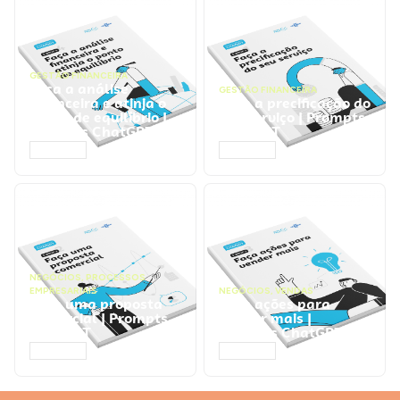
GESTÃO FINANCEIRA
Faça a análise
GESTÃO FINANCEIRA
financeira e atinja o
Faça a precificação do
ponto de equilíbrio |
seu serviço | Prompts
Prompts ChatGPT
ChatGPT
ACESSAR
ACESSAR
NEGÓCIOS
,
PROCESSOS
EMPRESARIAIS
NEGÓCIOS
,
VENDAS
Faça uma proposta
Faça ações para
comercial | Prompts
vender mais |
ChatGPT
Prompts ChatGPT
ACESSAR
ACESSAR