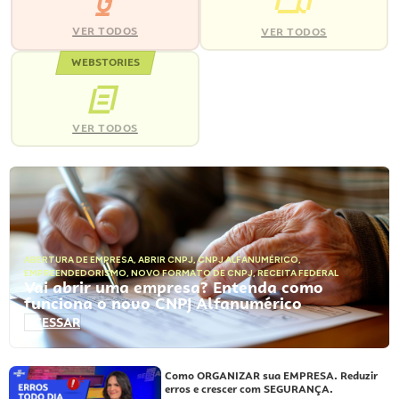
VER TODOS
VER TODOS
WEBSTORIES
VER TODOS
ABERTURA DE EMPRESA
,
ABRIR CNPJ
,
CNPJ ALFANUMÉRICO
,
EMPREENDEDORISMO
,
NOVO FORMATO DE CNPJ
,
RECEITA FEDERAL
Vai abrir uma empresa? Entenda como
funciona o novo CNPJ Alfanumérico
ACESSAR
Como ORGANIZAR sua EMPRESA. Reduzir
erros e crescer com SEGURANÇA.