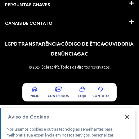
PERGUNTAS CHAVES​
CANAIS DE CONTATO
LGPD
TRANSPARÊNCIA
CÓDIGO DE ÉTICA
OUVIDORIA
DENÚNCIA
SAC
© 2024 Sebrae/PR. Todos os direitos reservados.
INICIO
CONTEÚDOS
LOJA
CONTATO
Aviso de Cookies
Nós usamos cookies e outras tecnologias semelhantes para
melhorar a sua experiência em nossos serviços, personalizar