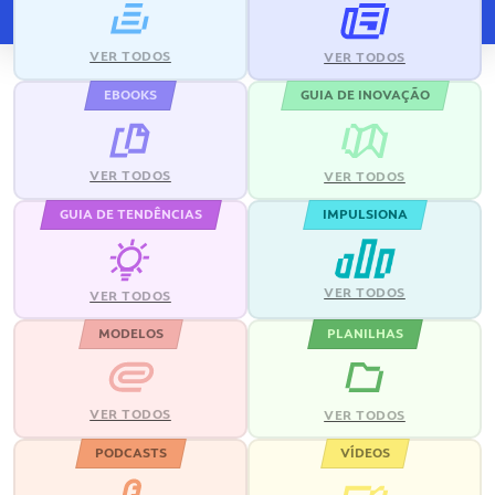
VER TODOS
VER TODOS
EBOOKS
GUIA DE INOVAÇÃO
VER TODOS
VER TODOS
GUIA DE TENDÊNCIAS
IMPULSIONA
VER TODOS
VER TODOS
MODELOS
PLANILHAS
VER TODOS
VER TODOS
PODCASTS
VÍDEOS