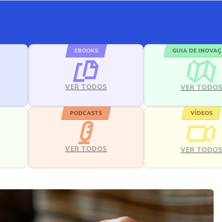
EBOOKS
GUIA DE INOVA
VER TODOS
VER TODO
PODCASTS
VÍDEOS
VER TODOS
VER TODO