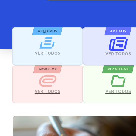
ARQUIVOS
ARTIGOS
VER TODOS
VER TODOS
MODELOS
PLANILHAS
VER TODOS
VER TODOS