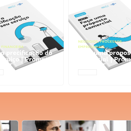
NEGÓCIOS
,
PROCESSOS
 FINANCEIRA
EMPRESARIAIS
 a precificação do
Faça uma propos
serviço | Prompts
comercial | Prom
tGPT
ChatGPT
AR
ACESSAR