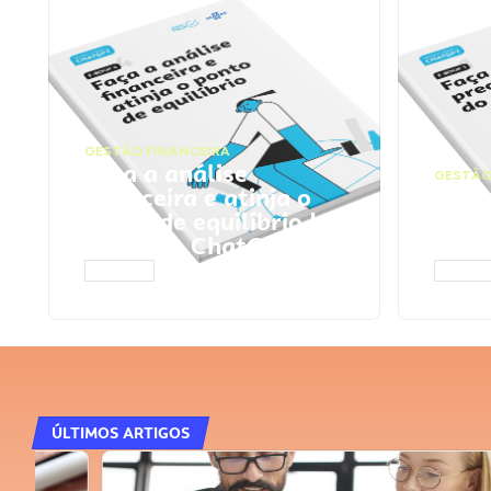
GESTÃO FINANCEIRA
Faça a análise
GESTÃO
financeira e atinja o
Faça
ponto de equilíbrio |
seu 
Prompts ChatGPT
Cha
ACESSAR
ACESS
ÚLTIMOS ARTIGOS