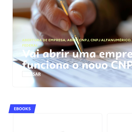
ABERTURA DE EMPRESA
,
ABRIR CNPJ
,
CNPJ ALFANUMÉRICO
FEDERAL
Vai abrir uma empr
funciona o novo CN
ACESSAR
EBOOKS