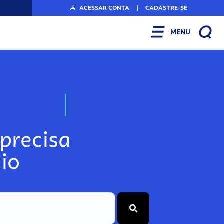
ACESSAR CONTA
|
CADASTRE-SE
MENU
N
o
s
s
o
s
A
r
precisa
io