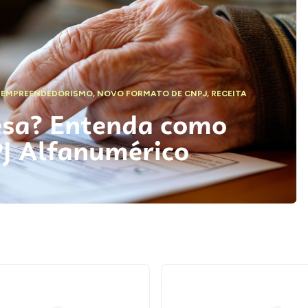
,
EMPREENDEDORISMO
,
NOVO FORMATO DE CNPJ
,
RECEITA
esa? Entenda como
PJ Alfanumérico