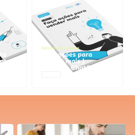
NEGÓCIOS
,
VENDAS
ta
Faça ações para
pts
vender mais |
Prompts ChatGPT
ACESSAR