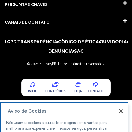
PERGUNTAS CHAVES​
CANAIS DE CONTATO
LGPD
TRANSPARÊNCIA
CÓDIGO DE ÉTICA
OUVIDORIA
DENÚNCIA
SAC
© 2024 Sebrae/PR. Todos os direitos reservados.
INICIO
CONTEÚDOS
LOJA
CONTATO
Aviso de Cookies
Nós usamos cookies e outras tecnologias semelhantes para
melhorar a sua experiência em nossos serviços, personalizar