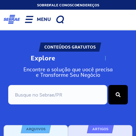
SOBRE
FALE CONOSCO
ENDEREÇOS
MENU
CONTEÚDOS GRATUITOS
Explore
N
o
s
s
o
s
A
Encontre a solução que você precisa
e Transforme Seu Negócio
ARQUIVOS
ARTIGOS