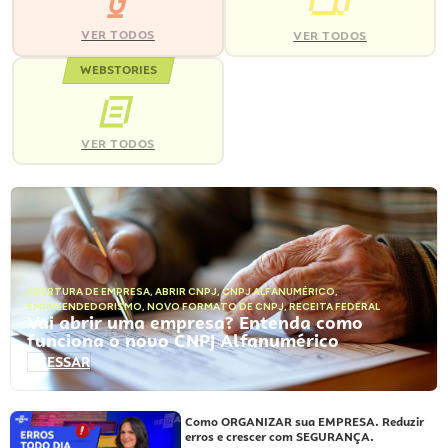
VER TODOS
VER TODOS
WEBSTORIES
VER TODOS
ABERTURA DE EMPRESA
,
ABRIR CNPJ
,
CNPJ ALFANUMÉRICO
,
EMPREENDEDORISMO
,
NOVO FORMATO DE CNPJ
,
RECEITA FEDERAL
Vai abrir uma empresa? Entenda como
funciona o novo CNPJ Alfanumérico
ACESSAR
Como ORGANIZAR sua EMPRESA. Reduzir
erros e crescer com SEGURANÇA.