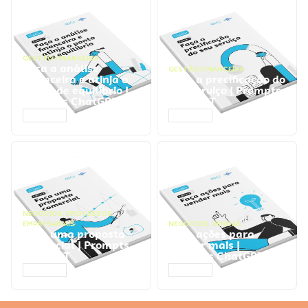
GESTÃO FINANCEIRA
Faça a análise
GESTÃO FINANCEIRA
financeira e atinja o
Faça a precificação do
ponto de equilíbrio |
seu serviço | Prompts
Prompts ChatGPT
ChatGPT
ACESSAR
ACESSAR
NEGÓCIOS
,
PROCESSOS
EMPRESARIAIS
NEGÓCIOS
,
VENDAS
Faça uma proposta
Faça ações para
comercial | Prompts
vender mais |
ChatGPT
Prompts ChatGPT
ACESSAR
ACESSAR