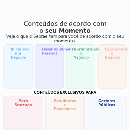
Conteúdos de acordo com
o
seu Momento
Veja o que o Sebrae tem para você de acordo com o seu
momento:
Iniciando
Desenvolvimento
Aprimorando
Expandindo
um
Pessoal
o
o
Negócio
Negócio
Negócio
CONTEÚDOS EXCLUSIVOS PARA
Para
Estudantes
Gestores
Startups
e
Públicos
Educadores