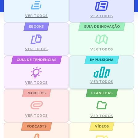
VER TODOS
VER TODOS
EBOOKS
GUIA DE INOVAÇÃO
VER TODOS
VER TODOS
GUIA DE TENDÊNCIAS
IMPULSIONA
VER TODOS
VER TODOS
MODELOS
PLANILHAS
VER TODOS
VER TODOS
PODCASTS
VÍDEOS