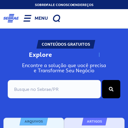
SOBRE
FALE CONOSCO
ENDEREÇOS
MENU
CONTEÚDOS GRATUITOS
Explore
N
o
s
s
o
s
A
Encontre a solução que você precisa
e Transforme Seu Negócio
ARQUIVOS
ARTIGOS