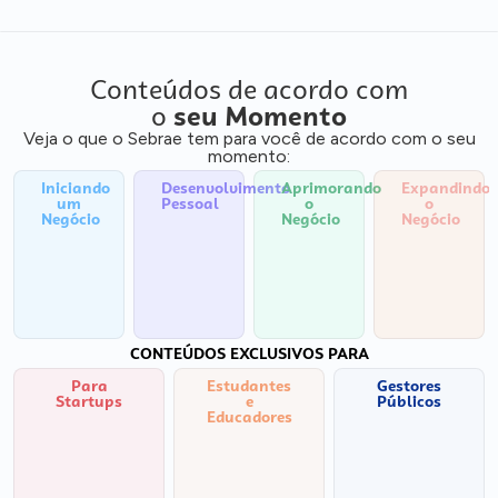
Conteúdos de acordo com
o
seu Momento
Veja o que o Sebrae tem para você de acordo com o seu
momento:
Iniciando
Desenvolvimento
Aprimorando
Expandindo
um
Pessoal
o
o
Negócio
Negócio
Negócio
CONTEÚDOS EXCLUSIVOS PARA
Para
Estudantes
Gestores
Startups
e
Públicos
Educadores