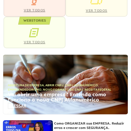
VER TODOS
VER TODOS
WEBSTORIES
VER TODOS
ABERTURA DE EMPRESA
,
ABRIR CNPJ
,
CNPJ ALFANUMÉRICO
,
EMPREENDEDORISMO
,
NOVO FORMATO DE CNPJ
,
RECEITA FEDERAL
Vai abrir uma empresa? Entenda como
funciona o novo CNPJ Alfanumérico
ACESSAR
Como ORGANIZAR sua EMPRESA. Reduzir
erros e crescer com SEGURANÇA.