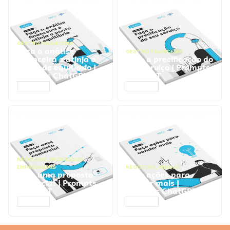
GESTÃO FINANCEIRA
Faça a análise
GESTÃO FINANCEIRA
financeira e atinja o
Faça a precificação do
ponto de equilíbrio |
seu serviço | Prompts
Prompts ChatGPT
ChatGPT
ACESSAR
ACESSAR
NEGÓCIOS
,
PROCESSOS
EMPRESARIAIS
NEGÓCIOS
,
VENDAS
Faça uma proposta
Faça ações para
comercial | Prompts
vender mais |
ChatGPT
Prompts ChatGPT
ACESSAR
ACESSAR