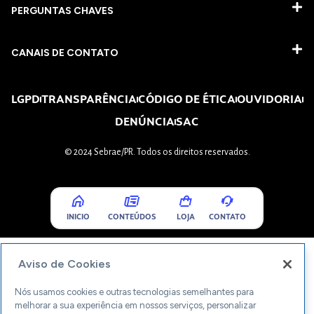
PERGUNTAS CHAVES​
CANAIS DE CONTATO
LGPD
TRANSPARÊNCIA
CÓDIGO DE ÉTICA
OUVIDORIA
DENÚNCIA
SAC
© 2024 Sebrae/PR. Todos os direitos reservados.
INICIO
CONTEÚDOS
LOJA
CONTATO
Aviso de Cookies
Nós usamos cookies e outras tecnologias semelhantes para
melhorar a sua experiência em nossos serviços, personalizar