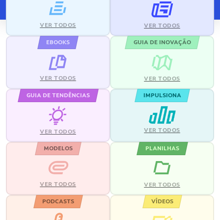
VER TODOS
VER TODOS
EBOOKS
GUIA DE INOVAÇÃO
VER TODOS
VER TODOS
GUIA DE TENDÊNCIAS
IMPULSIONA
VER TODOS
VER TODOS
MODELOS
PLANILHAS
VER TODOS
VER TODOS
PODCASTS
VÍDEOS