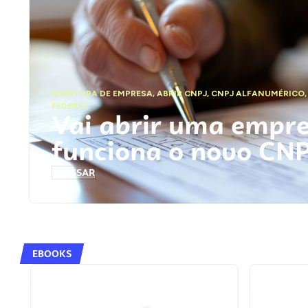
ABERTURA DE EMPRESA
,
ABRIR CNPJ
,
CNPJ ALFANUMÉRICO
FEDERAL
Vai abrir uma empr
funciona o novo CN
ACESSAR
EBOOKS