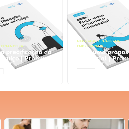
NEGÓCIOS
,
PROCESSOS
 FINANCEIRA
EMPRESARIAIS
 a precificação do
Faça uma propos
serviço | Prompts
comercial | Prom
tGPT
ChatGPT
AR
ACESSAR