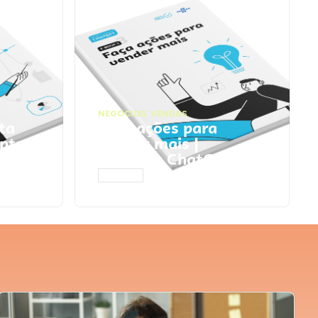
NEGÓCIOS
,
VENDAS
ta
Faça ações para
pts
vender mais |
Prompts ChatGPT
ACESSAR