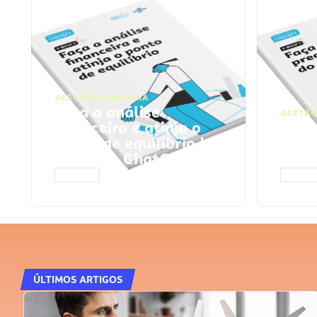
GESTÃO FINANCEIRA
Faça a análise
GESTÃO
financeira e atinja o
Faça
ponto de equilíbrio |
seu 
Prompts ChatGPT
Cha
ACESSAR
ACESS
ÚLTIMOS ARTIGOS