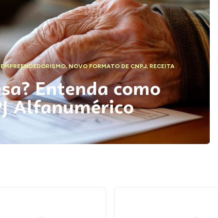
,
EMPREENDEDORISMO
,
NOVO FORMATO DE CNPJ
,
RECEITA
esa? Entenda como
PJ Alfanumérico