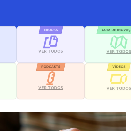
EBOOKS
GUIA DE INOVA
VER TODOS
VER TODO
PODCASTS
VÍDEOS
VER TODOS
VER TODO