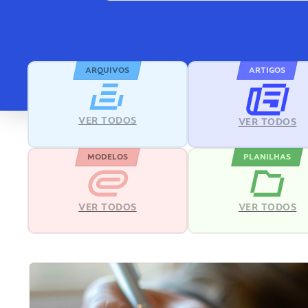
ARQUIVOS
ARTIGOS
VER TODOS
VER TODOS
MODELOS
PLANILHAS
VER TODOS
VER TODOS