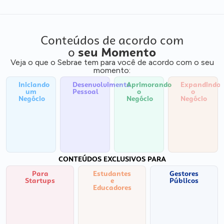
Conteúdos de acordo com
o
seu Momento
Veja o que o Sebrae tem para você de acordo com o seu
momento:
Iniciando
Desenvolvimento
Aprimorando
Expandindo
um
Pessoal
o
o
Negócio
Negócio
Negócio
CONTEÚDOS EXCLUSIVOS PARA
Para
Estudantes
Gestores
Startups
e
Públicos
Educadores