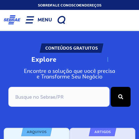
SOBRE
FALE CONOSCO
ENDEREÇOS
MENU
CONTEÚDOS GRATUITOS
Explore
N
o
s
s
o
s
A
Encontre a solução que você precisa
e Transforme Seu Negócio
ARQUIVOS
ARTIGOS