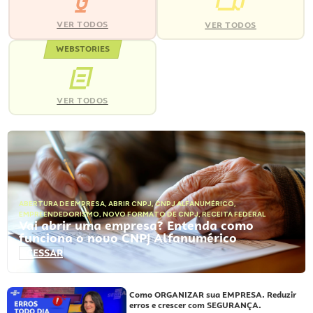
VER TODOS
VER TODOS
WEBSTORIES
VER TODOS
ABERTURA DE EMPRESA
,
ABRIR CNPJ
,
CNPJ ALFANUMÉRICO
,
EMPREENDEDORISMO
,
NOVO FORMATO DE CNPJ
,
RECEITA FEDERAL
Vai abrir uma empresa? Entenda como
funciona o novo CNPJ Alfanumérico
ACESSAR
Como ORGANIZAR sua EMPRESA. Reduzir
erros e crescer com SEGURANÇA.