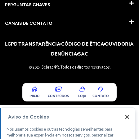
PERGUNTAS CHAVES​
CANAIS DE CONTATO
LGPD
TRANSPARÊNCIA
CÓDIGO DE ÉTICA
OUVIDORIA
DENÚNCIA
SAC
© 2024 Sebrae/PR. Todos os direitos reservados.
INICIO
CONTEÚDOS
LOJA
CONTATO
Aviso de Cookies
Nós usamos cookies e outras tecnologias semelhantes para
melhorar a sua experiência em nossos serviços, personalizar