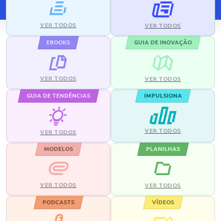
VER TODOS
VER TODOS
EBOOKS
GUIA DE INOVAÇÃO
VER TODOS
VER TODOS
GUIA DE TENDÊNCIAS
IMPULSIONA
VER TODOS
VER TODOS
MODELOS
PLANILHAS
VER TODOS
VER TODOS
PODCASTS
VÍDEOS