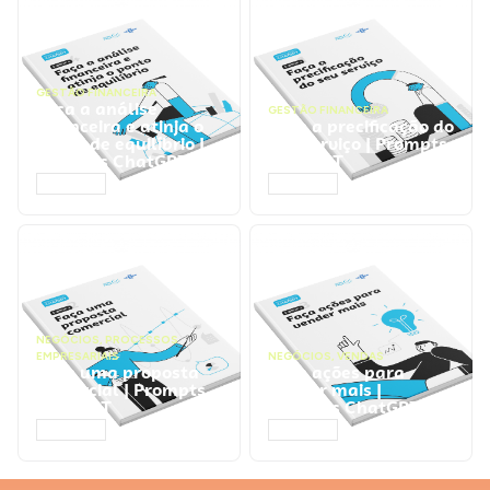
GESTÃO FINANCEIRA
Faça a análise
GESTÃO FINANCEIRA
financeira e atinja o
Faça a precificação do
ponto de equilíbrio |
seu serviço | Prompts
Prompts ChatGPT
ChatGPT
ACESSAR
ACESSAR
NEGÓCIOS
,
PROCESSOS
EMPRESARIAIS
NEGÓCIOS
,
VENDAS
Faça uma proposta
Faça ações para
comercial | Prompts
vender mais |
ChatGPT
Prompts ChatGPT
ACESSAR
ACESSAR