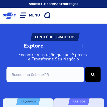
SOBRE
FALE CONOSCO
ENDEREÇOS
MENU
CONTEÚDOS GRATUITOS
Explore
N
o
s
s
o
s
A
Encontre a solução que você precisa
e Transforme Seu Negócio
ARQUIVOS
ARTIGOS