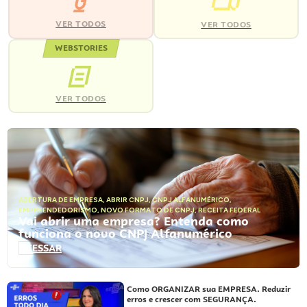
VER TODOS
VER TODOS
WEBSTORIES
VER TODOS
ABERTURA DE EMPRESA
,
ABRIR CNPJ
,
CNPJ ALFANUMÉRICO
,
EMPREENDEDORISMO
,
NOVO FORMATO DE CNPJ
,
RECEITA FEDERAL
Vai abrir uma empresa? Entenda como
funciona o novo CNPJ Alfanumérico
ACESSAR
Como ORGANIZAR sua EMPRESA. Reduzir
erros e crescer com SEGURANÇA.