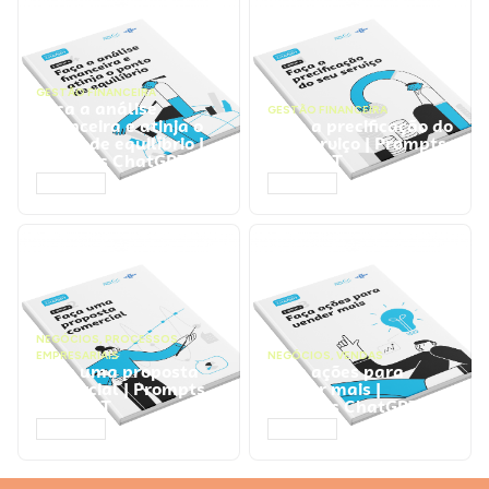
GESTÃO FINANCEIRA
Faça a análise
GESTÃO FINANCEIRA
financeira e atinja o
Faça a precificação do
ponto de equilíbrio |
seu serviço | Prompts
Prompts ChatGPT
ChatGPT
ACESSAR
ACESSAR
NEGÓCIOS
,
PROCESSOS
EMPRESARIAIS
NEGÓCIOS
,
VENDAS
Faça uma proposta
Faça ações para
comercial | Prompts
vender mais |
ChatGPT
Prompts ChatGPT
ACESSAR
ACESSAR