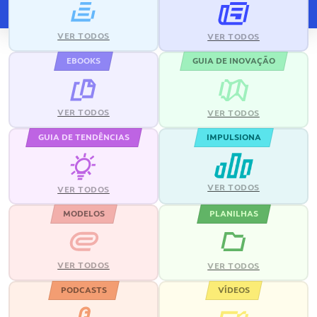
VER TODOS
VER TODOS
EBOOKS
GUIA DE INOVAÇÃO
VER TODOS
VER TODOS
GUIA DE TENDÊNCIAS
IMPULSIONA
VER TODOS
VER TODOS
MODELOS
PLANILHAS
VER TODOS
VER TODOS
PODCASTS
VÍDEOS