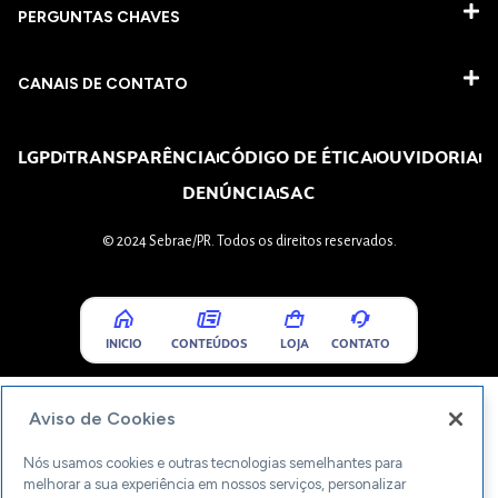
PERGUNTAS CHAVES​
CANAIS DE CONTATO
LGPD
TRANSPARÊNCIA
CÓDIGO DE ÉTICA
OUVIDORIA
DENÚNCIA
SAC
© 2024 Sebrae/PR. Todos os direitos reservados.
INICIO
CONTEÚDOS
LOJA
CONTATO
Aviso de Cookies
Nós usamos cookies e outras tecnologias semelhantes para
melhorar a sua experiência em nossos serviços, personalizar