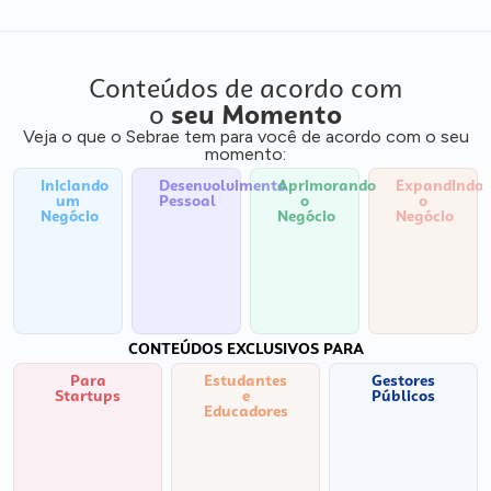
Conteúdos de acordo com
o
seu Momento
Veja o que o Sebrae tem para você de acordo com o seu
momento:
Iniciando
Desenvolvimento
Aprimorando
Expandindo
um
Pessoal
o
o
Negócio
Negócio
Negócio
CONTEÚDOS EXCLUSIVOS PARA
Para
Estudantes
Gestores
Startups
e
Públicos
Educadores