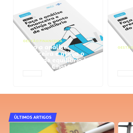
GESTÃO FINANCEIRA
Faça a análise
GESTÃO
financeira e atinja o
Faça
ponto de equilíbrio |
seu 
Prompts ChatGPT
Cha
ACESSAR
ACESS
ÚLTIMOS ARTIGOS