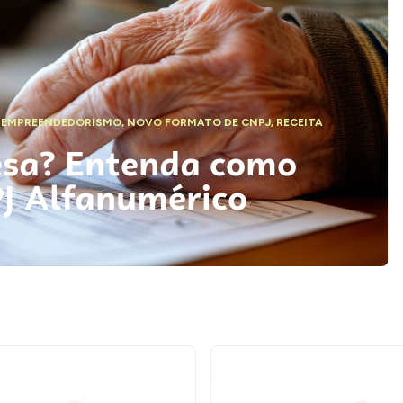
,
EMPREENDEDORISMO
,
NOVO FORMATO DE CNPJ
,
RECEITA
esa? Entenda como
PJ Alfanumérico