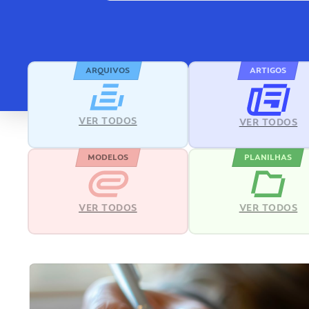
ARQUIVOS
ARTIGOS
VER TODOS
VER TODOS
MODELOS
PLANILHAS
VER TODOS
VER TODOS