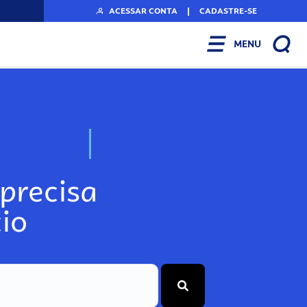
ACESSAR CONTA
|
CADASTRE-SE
MENU
N
o
s
s
o
s
A
r
precisa
io