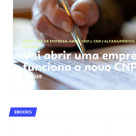
ABERTURA DE EMPRESA
,
ABRIR CNPJ
,
CNPJ ALFANUMÉRICO
FEDERAL
Vai abrir uma empr
funciona o novo CN
ACESSAR
EBOOKS