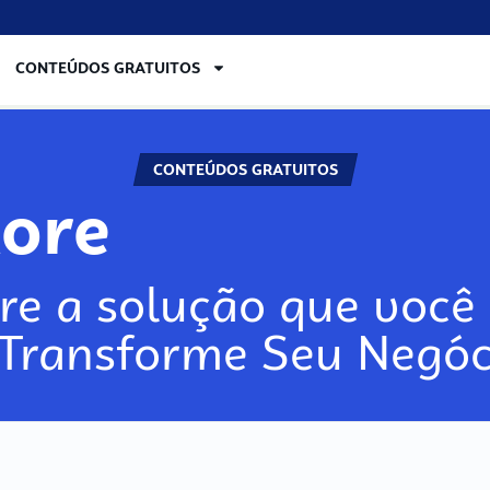
CONTEÚDOS GRATUITOS
CONTEÚDOS GRATUITOS
lore
re a solução que você 
 Transforme Seu Negóc