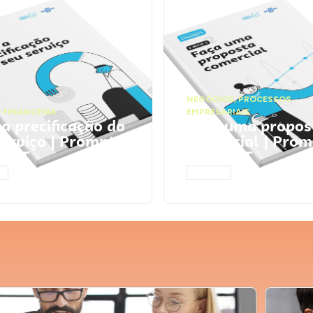
NEGÓCIOS
,
PROCESSOS
 FINANCEIRA
EMPRESARIAIS
 a precificação do
Faça uma propos
serviço | Prompts
comercial | Prom
tGPT
ChatGPT
AR
ACESSAR