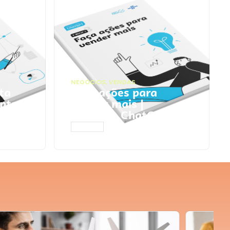
NEGÓCIOS
,
VENDAS
ta
Faça ações para
pts
vender mais |
Prompts ChatGPT
ACESSAR