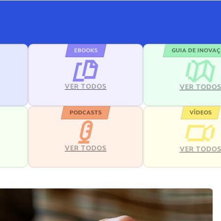
EBOOKS
GUIA DE INOVA
VER TODOS
VER TODO
PODCASTS
VÍDEOS
VER TODOS
VER TODO