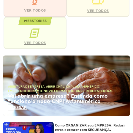
VER TODOS
VER TODOS
WEBSTORIES
VER TODOS
ABERTURA DE EMPRESA
,
ABRIR CNPJ
,
CNPJ ALFANUMÉRICO
,
EMPREENDEDORISMO
,
NOVO FORMATO DE CNPJ
,
RECEITA FEDERAL
Vai abrir uma empresa? Entenda como
funciona o novo CNPJ Alfanumérico
ACESSAR
Como ORGANIZAR sua EMPRESA. Reduzir
erros e crescer com SEGURANÇA.