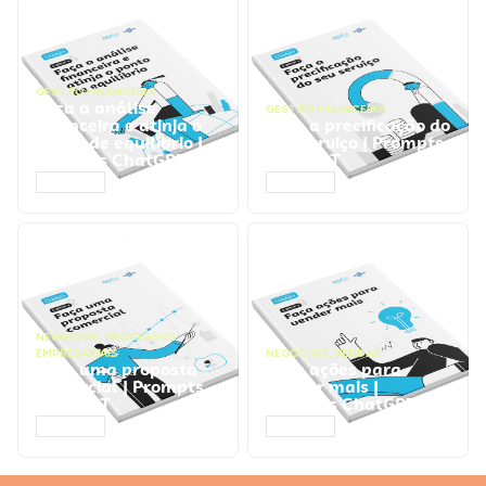
GESTÃO FINANCEIRA
Faça a análise
GESTÃO FINANCEIRA
financeira e atinja o
Faça a precificação do
ponto de equilíbrio |
seu serviço | Prompts
Prompts ChatGPT
ChatGPT
ACESSAR
ACESSAR
NEGÓCIOS
,
PROCESSOS
EMPRESARIAIS
NEGÓCIOS
,
VENDAS
Faça uma proposta
Faça ações para
comercial | Prompts
vender mais |
ChatGPT
Prompts ChatGPT
ACESSAR
ACESSAR