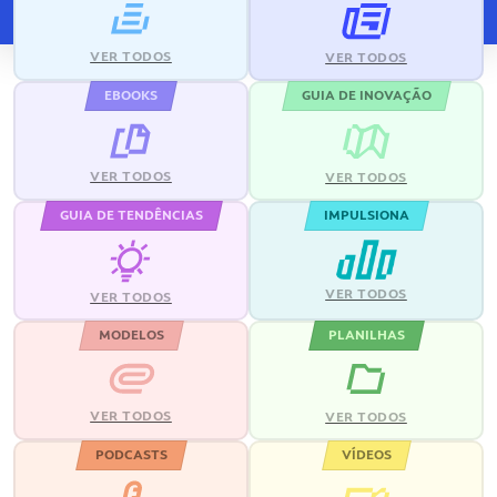
VER TODOS
VER TODOS
EBOOKS
GUIA DE INOVAÇÃO
VER TODOS
VER TODOS
GUIA DE TENDÊNCIAS
IMPULSIONA
VER TODOS
VER TODOS
MODELOS
PLANILHAS
VER TODOS
VER TODOS
PODCASTS
VÍDEOS