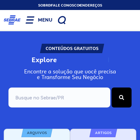
SOBRE
FALE CONOSCO
ENDEREÇOS
MENU
CONTEÚDOS GRATUITOS
Explore
N
o
s
s
o
s
A
Encontre a solução que você precisa
e Transforme Seu Negócio
ARQUIVOS
ARTIGOS