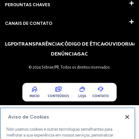
PERGUNTAS CHAVES​
CANAIS DE CONTATO
LGPD
TRANSPARÊNCIA
CÓDIGO DE ÉTICA
OUVIDORIA
DENÚNCIA
SAC
© 2024 Sebrae/PR. Todos os direitos reservados.
INICIO
CONTEÚDOS
LOJA
CONTATO
Aviso de Cookies
Nós usamos cookies e outras tecnologias semelhantes para
melhorar a sua experiência em nossos serviços, personalizar