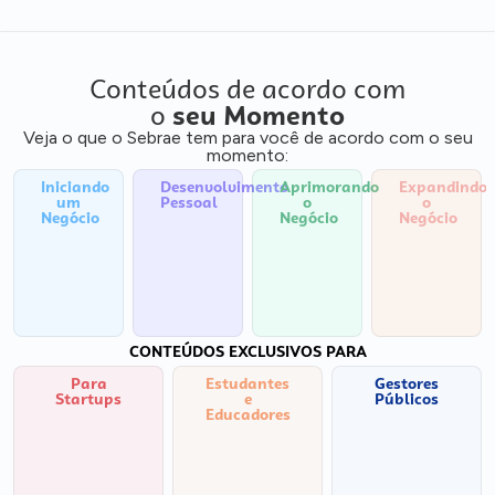
Conteúdos de acordo com
o
seu Momento
Veja o que o Sebrae tem para você de acordo com o seu
momento:
Iniciando
Desenvolvimento
Aprimorando
Expandindo
um
Pessoal
o
o
Negócio
Negócio
Negócio
CONTEÚDOS EXCLUSIVOS PARA
Para
Estudantes
Gestores
Startups
e
Públicos
Educadores