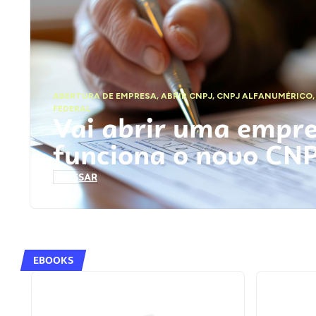
ABERTURA DE EMPRESA
,
ABRIR CNPJ
,
CNPJ ALFANUMÉRICO
FEDERAL
Vai abrir uma empr
funciona o novo CN
ACESSAR
EBOOKS