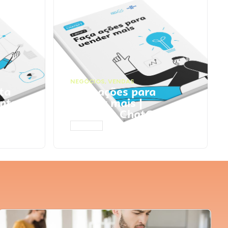
NEGÓCIOS
,
VENDAS
ta
Faça ações para
pts
vender mais |
Prompts ChatGPT
ACESSAR