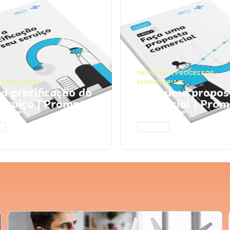
NEGÓCIOS
,
PROCESSOS
 FINANCEIRA
EMPRESARIAIS
 a precificação do
Faça uma propos
serviço | Prompts
comercial | Prom
tGPT
ChatGPT
AR
ACESSAR