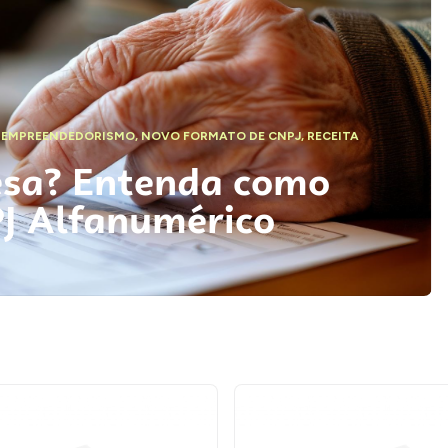
,
EMPREENDEDORISMO
,
NOVO FORMATO DE CNPJ
,
RECEITA
esa? Entenda como
PJ Alfanumérico