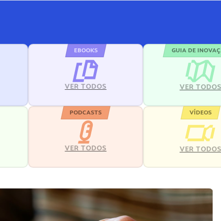
EBOOKS
GUIA DE INOVA
VER TODOS
VER TODO
PODCASTS
VÍDEOS
VER TODOS
VER TODO