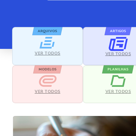
ARQUIVOS
ARTIGOS
VER TODOS
VER TODOS
MODELOS
PLANILHAS
VER TODOS
VER TODOS