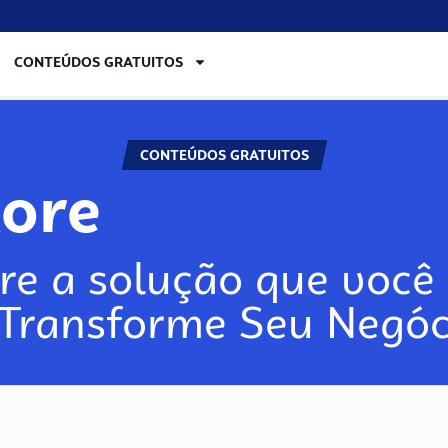
CONTEÚDOS GRATUITOS
CONTEÚDOS GRATUITOS
lore
re a solução que você 
 Transforme Seu Negóc