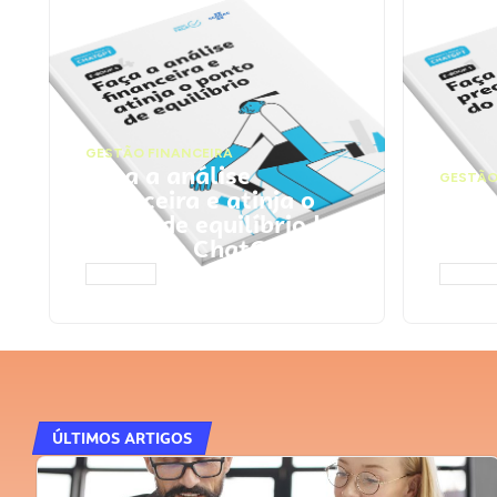
GESTÃO FINANCEIRA
Faça a análise
GESTÃO
financeira e atinja o
Faça
ponto de equilíbrio |
seu 
Prompts ChatGPT
Cha
ACESSAR
ACESS
ÚLTIMOS ARTIGOS