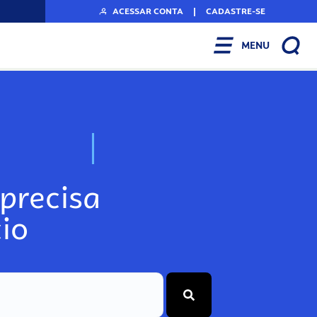
ACESSAR CONTA
|
CADASTRE-SE
MENU
N
o
s
s
o
s
A
r
precisa
io