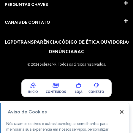
PERGUNTAS CHAVES​
CANAIS DE CONTATO
LGPD
TRANSPARÊNCIA
CÓDIGO DE ÉTICA
OUVIDORIA
DENÚNCIA
SAC
© 2024 Sebrae/PR. Todos os direitos reservados.
INICIO
CONTEÚDOS
LOJA
CONTATO
Aviso de Cookies
Nós usamos cookies e outras tecnologias semelhantes para
melhorar a sua experiência em nossos serviços, personalizar