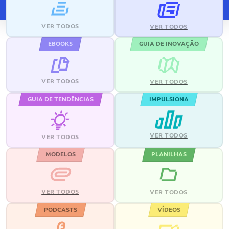
VER TODOS
VER TODOS
EBOOKS
GUIA DE INOVAÇÃO
VER TODOS
VER TODOS
GUIA DE TENDÊNCIAS
IMPULSIONA
VER TODOS
VER TODOS
MODELOS
PLANILHAS
VER TODOS
VER TODOS
PODCASTS
VÍDEOS