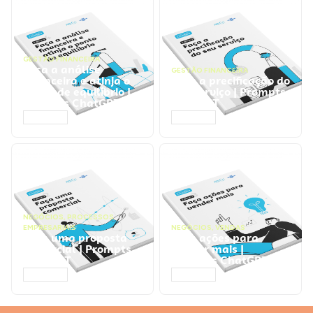
GESTÃO FINANCEIRA
Faça a análise
GESTÃO FINANCEIRA
financeira e atinja o
Faça a precificação do
ponto de equilíbrio |
seu serviço | Prompts
Prompts ChatGPT
ChatGPT
ACESSAR
ACESSAR
NEGÓCIOS
,
PROCESSOS
EMPRESARIAIS
NEGÓCIOS
,
VENDAS
Faça uma proposta
Faça ações para
comercial | Prompts
vender mais |
ChatGPT
Prompts ChatGPT
ACESSAR
ACESSAR