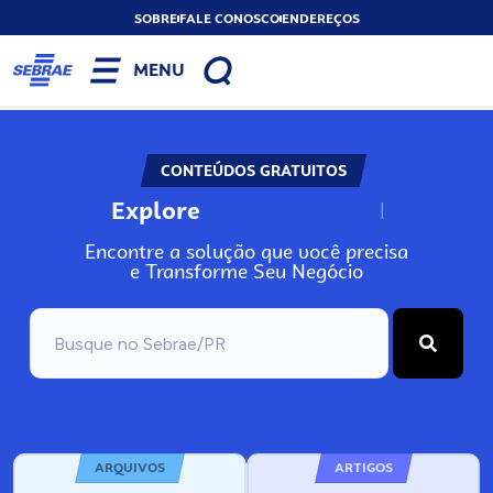
SOBRE
FALE CONOSCO
ENDEREÇOS
MENU
CONTEÚDOS GRATUITOS
Explore
N
o
s
s
o
s
A
Encontre a solução que você precisa
e Transforme Seu Negócio
ARQUIVOS
ARTIGOS