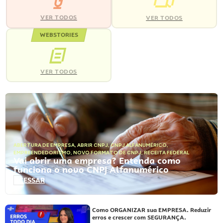
VER TODOS
VER TODOS
WEBSTORIES
VER TODOS
ABERTURA DE EMPRESA
,
ABRIR CNPJ
,
CNPJ ALFANUMÉRICO
,
EMPREENDEDORISMO
,
NOVO FORMATO DE CNPJ
,
RECEITA FEDERAL
Vai abrir uma empresa? Entenda como
funciona o novo CNPJ Alfanumérico
ACESSAR
Como ORGANIZAR sua EMPRESA. Reduzir
erros e crescer com SEGURANÇA.