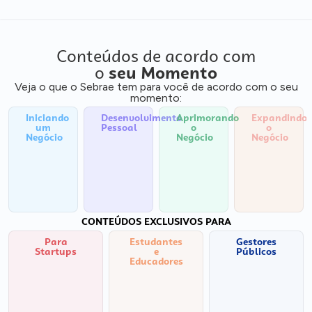
Conteúdos de acordo com
o
seu Momento
Veja o que o Sebrae tem para você de acordo com o seu
momento:
Iniciando
Desenvolvimento
Aprimorando
Expandindo
um
Pessoal
o
o
Negócio
Negócio
Negócio
CONTEÚDOS EXCLUSIVOS PARA
Para
Estudantes
Gestores
Startups
e
Públicos
Educadores