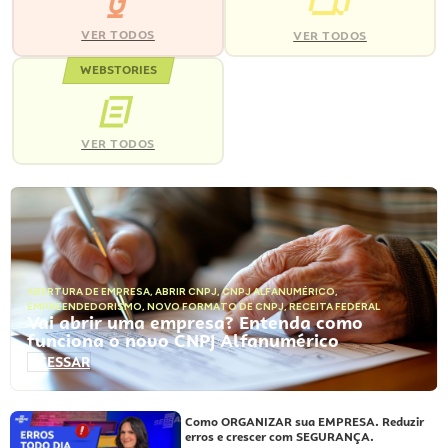
VER TODOS
VER TODOS
WEBSTORIES
VER TODOS
ABERTURA DE EMPRESA
,
ABRIR CNPJ
,
CNPJ ALFANUMÉRICO
,
EMPREENDEDORISMO
,
NOVO FORMATO DE CNPJ
,
RECEITA FEDERAL
Vai abrir uma empresa? Entenda como
funciona o novo CNPJ Alfanumérico
ACESSAR
Como ORGANIZAR sua EMPRESA. Reduzir
erros e crescer com SEGURANÇA.