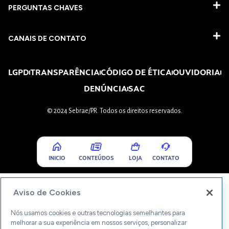
PERGUNTAS CHAVES​
CANAIS DE CONTATO
LGPD
TRANSPARÊNCIA
CÓDIGO DE ÉTICA
OUVIDORIA
DENÚNCIA
SAC
© 2024 Sebrae/PR. Todos os direitos reservados.
INICIO
CONTEÚDOS
LOJA
CONTATO
Aviso de Cookies
Nós usamos cookies e outras tecnologias semelhantes para
melhorar a sua experiência em nossos serviços, personalizar