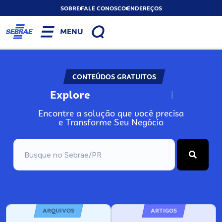
SOBRE
FALE CONOSCO
ENDEREÇOS
MENU
CONTEÚDOS GRATUITOS
Explore
N
o
s
s
o
s
A
Encontre a solução que você precisa
e Transforme Seu Negócio
ARQUIVOS
ARTIGOS