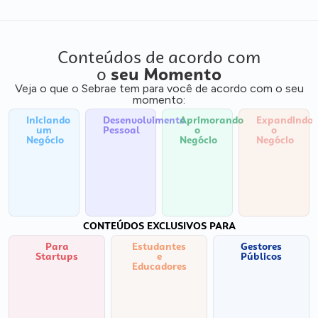
Conteúdos de acordo com
o
seu Momento
Veja o que o Sebrae tem para você de acordo com o seu
momento:
Iniciando
Desenvolvimento
Aprimorando
Expandindo
um
Pessoal
o
o
Negócio
Negócio
Negócio
CONTEÚDOS EXCLUSIVOS PARA
Para
Estudantes
Gestores
Startups
e
Públicos
Educadores