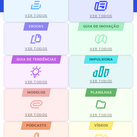
VER TODOS
VER TODOS
EBOOKS
GUIA DE INOVAÇÃO
VER TODOS
VER TODOS
GUIA DE TENDÊNCIAS
IMPULSIONA
VER TODOS
VER TODOS
MODELOS
PLANILHAS
VER TODOS
VER TODOS
PODCASTS
VÍDEOS