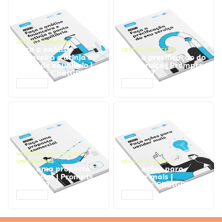
GESTÃO FINANCEIRA
Faça a análise
GESTÃO FINANCEIRA
financeira e atinja o
Faça a precificação do
ponto de equilíbrio |
seu serviço | Prompts
Prompts ChatGPT
ChatGPT
ACESSAR
ACESSAR
NEGÓCIOS
,
PROCESSOS
EMPRESARIAIS
NEGÓCIOS
,
VENDAS
Faça uma proposta
Faça ações para
comercial | Prompts
vender mais |
ChatGPT
Prompts ChatGPT
ACESSAR
ACESSAR