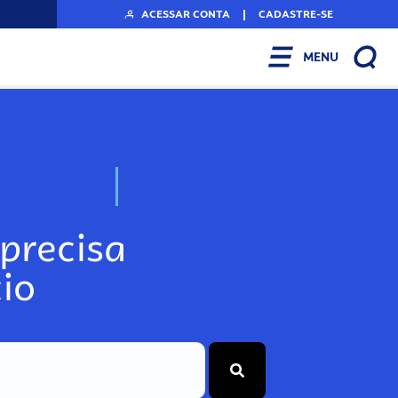
ACESSAR CONTA
|
CADASTRE-SE
MENU
N
o
s
s
o
s
A
r
precisa
io