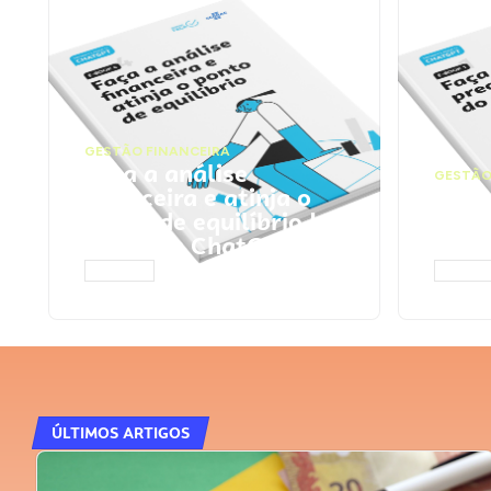
GESTÃO FINANCEIRA
Faça a análise
GESTÃO
financeira e atinja o
Faça
ponto de equilíbrio |
seu 
Prompts ChatGPT
Cha
ACESSAR
ACESS
ÚLTIMOS ARTIGOS