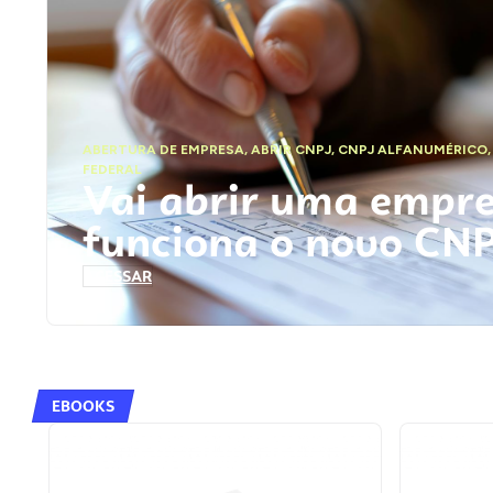
ABERTURA DE EMPRESA
,
ABRIR CNPJ
,
CNPJ ALFANUMÉRICO
FEDERAL
Vai abrir uma empr
funciona o novo CN
ACESSAR
EBOOKS