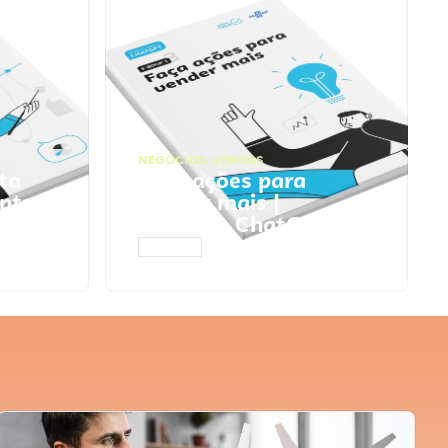
NEGÓCIOS
,
VENDAS
ta
Faça ações para
pts
vender mais |
Prompts ChatGPT
ACESSAR