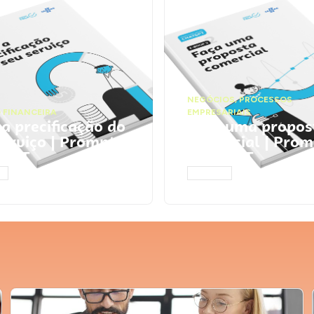
NEGÓCIOS
,
PROCESSOS
 FINANCEIRA
EMPRESARIAIS
 a precificação do
Faça uma propos
serviço | Prompts
comercial | Prom
tGPT
ChatGPT
AR
ACESSAR