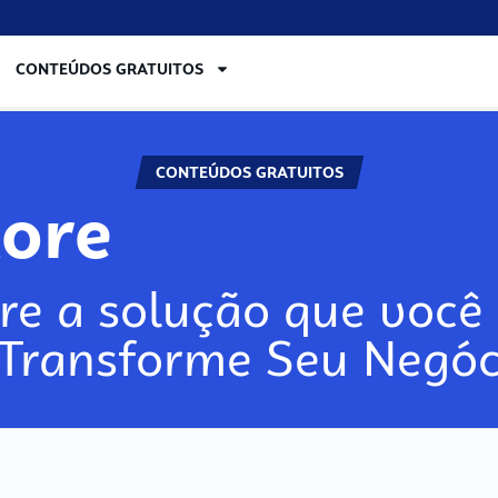
CONTEÚDOS GRATUITOS
CONTEÚDOS GRATUITOS
lore
re a solução que você 
 Transforme Seu Negóc