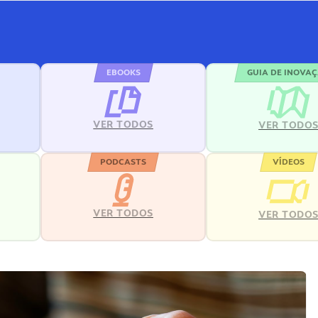
EBOOKS
GUIA DE INOVA
VER TODOS
VER TODO
PODCASTS
VÍDEOS
VER TODOS
VER TODO