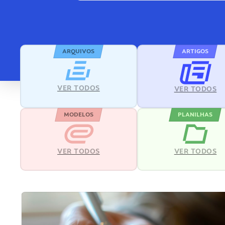
ARQUIVOS
ARTIGOS
VER TODOS
VER TODOS
MODELOS
PLANILHAS
VER TODOS
VER TODOS