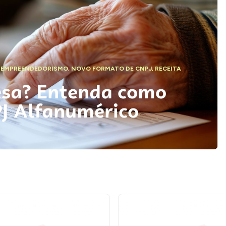
,
EMPREENDEDORISMO
,
NOVO FORMATO DE CNPJ
,
RECEITA
esa? Entenda como
PJ Alfanumérico