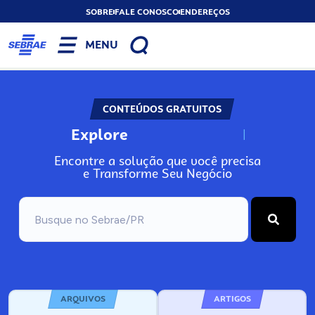
SOBRE
FALE CONOSCO
ENDEREÇOS
MENU
CONTEÚDOS GRATUITOS
Explore
N
o
s
s
o
s
A
Encontre a solução que você precisa
e Transforme Seu Negócio
ARQUIVOS
ARTIGOS