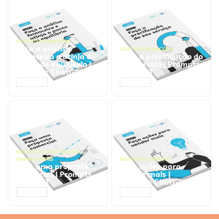
GESTÃO FINANCEIRA
Faça a análise
GESTÃO FINANCEIRA
financeira e atinja o
Faça a precificação do
ponto de equilíbrio |
seu serviço | Prompts
Prompts ChatGPT
ChatGPT
ACESSAR
ACESSAR
NEGÓCIOS
,
PROCESSOS
EMPRESARIAIS
NEGÓCIOS
,
VENDAS
Faça uma proposta
Faça ações para
comercial | Prompts
vender mais |
ChatGPT
Prompts ChatGPT
ACESSAR
ACESSAR