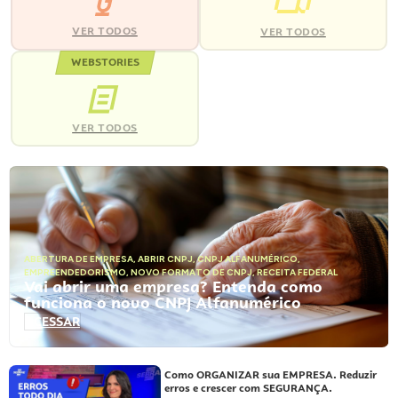
VER TODOS
VER TODOS
WEBSTORIES
VER TODOS
ABERTURA DE EMPRESA
,
ABRIR CNPJ
,
CNPJ ALFANUMÉRICO
,
EMPREENDEDORISMO
,
NOVO FORMATO DE CNPJ
,
RECEITA FEDERAL
Vai abrir uma empresa? Entenda como
funciona o novo CNPJ Alfanumérico
ACESSAR
Como ORGANIZAR sua EMPRESA. Reduzir
erros e crescer com SEGURANÇA.