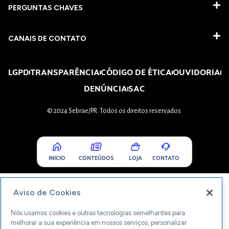
PERGUNTAS CHAVES​
CANAIS DE CONTATO
LGPD
TRANSPARÊNCIA
CÓDIGO DE ÉTICA
OUVIDORIA
DENÚNCIA
SAC
© 2024 Sebrae/PR. Todos os direitos reservados.
INICIO
CONTEÚDOS
LOJA
CONTATO
Aviso de Cookies
Nós usamos cookies e outras tecnologias semelhantes para
melhorar a sua experiência em nossos serviços, personalizar