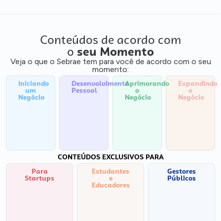
Conteúdos de acordo com
o
seu Momento
Veja o que o Sebrae tem para você de acordo com o seu
momento:
Iniciando
Desenvolvimento
Aprimorando
Expandindo
um
Pessoal
o
o
Negócio
Negócio
Negócio
CONTEÚDOS EXCLUSIVOS PARA
Para
Estudantes
Gestores
Startups
e
Públicos
Educadores