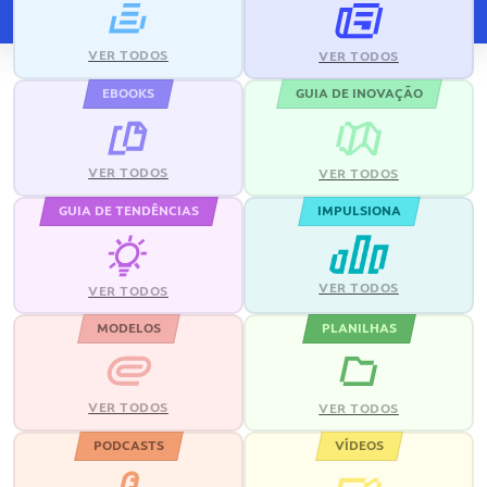
VER TODOS
VER TODOS
EBOOKS
GUIA DE INOVAÇÃO
VER TODOS
VER TODOS
GUIA DE TENDÊNCIAS
IMPULSIONA
VER TODOS
VER TODOS
MODELOS
PLANILHAS
VER TODOS
VER TODOS
PODCASTS
VÍDEOS