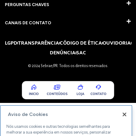
PERGUNTAS CHAVES​
CANAIS DE CONTATO
LGPD
TRANSPARÊNCIA
CÓDIGO DE ÉTICA
OUVIDORIA
DENÚNCIA
SAC
© 2024 Sebrae/PR. Todos os direitos reservados.
INICIO
CONTEÚDOS
LOJA
CONTATO
Aviso de Cookies
Nós usamos cookies e outras tecnologias semelhantes para
melhorar a sua experiência em nossos serviços, personalizar