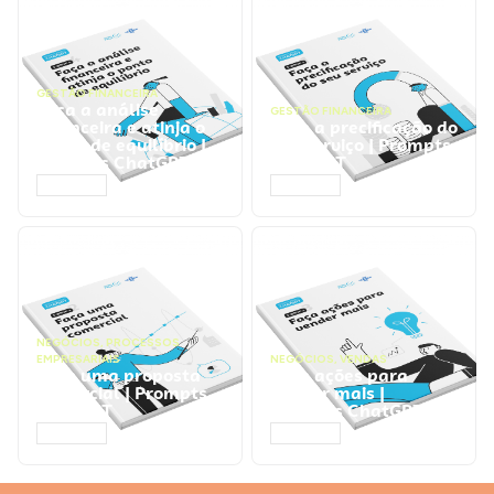
GESTÃO FINANCEIRA
Faça a análise
GESTÃO FINANCEIRA
financeira e atinja o
Faça a precificação do
ponto de equilíbrio |
seu serviço | Prompts
Prompts ChatGPT
ChatGPT
ACESSAR
ACESSAR
NEGÓCIOS
,
PROCESSOS
EMPRESARIAIS
NEGÓCIOS
,
VENDAS
Faça uma proposta
Faça ações para
comercial | Prompts
vender mais |
ChatGPT
Prompts ChatGPT
ACESSAR
ACESSAR