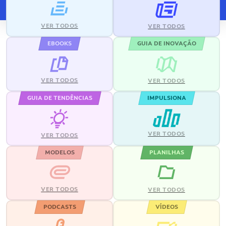
VER TODOS
VER TODOS
EBOOKS
GUIA DE INOVAÇÃO
VER TODOS
VER TODOS
GUIA DE TENDÊNCIAS
IMPULSIONA
VER TODOS
VER TODOS
MODELOS
PLANILHAS
VER TODOS
VER TODOS
PODCASTS
VÍDEOS