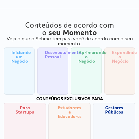
Conteúdos de acordo com
o
seu Momento
Veja o que o Sebrae tem para você de acordo com o seu
momento:
Iniciando
Desenvolvimento
Aprimorando
Expandindo
um
Pessoal
o
o
Negócio
Negócio
Negócio
CONTEÚDOS EXCLUSIVOS PARA
Para
Estudantes
Gestores
Startups
e
Públicos
Educadores