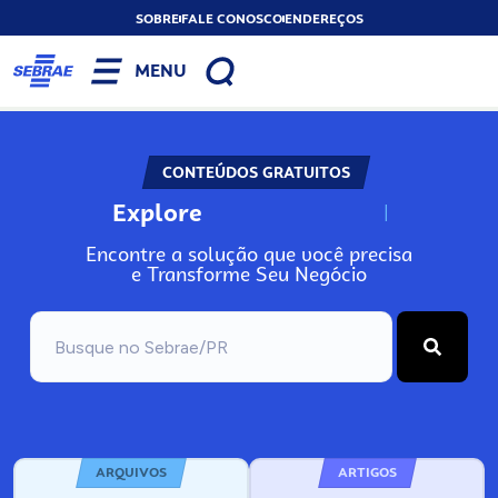
SOBRE
FALE CONOSCO
ENDEREÇOS
MENU
CONTEÚDOS GRATUITOS
Explore
N
o
s
s
o
s
A
Encontre a solução que você precisa
e Transforme Seu Negócio
ARQUIVOS
ARTIGOS