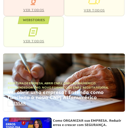
VER TODOS
VER TODOS
WEBSTORIES
VER TODOS
ABERTURA DE EMPRESA
,
ABRIR CNPJ
,
CNPJ ALFANUMÉRICO
,
EMPREENDEDORISMO
,
NOVO FORMATO DE CNPJ
,
RECEITA FEDERAL
Vai abrir uma empresa? Entenda como
funciona o novo CNPJ Alfanumérico
ACESSAR
Como ORGANIZAR sua EMPRESA. Reduzir
erros e crescer com SEGURANÇA.