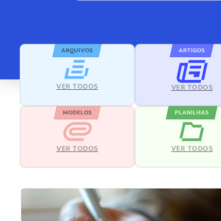
ARQUIVOS
ARTIGOS
VER TODOS
VER TODOS
MODELOS
PLANILHAS
VER TODOS
VER TODOS