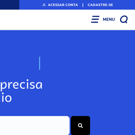
ACESSAR CONTA
|
CADASTRE-SE
MENU
N
o
s
s
o
s
A
r
precisa
io