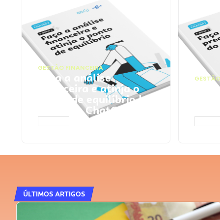
GESTÃO FINANCEIRA
Faça a análise
GESTÃO
financeira e atinja o
Faça
ponto de equilíbrio |
seu 
Prompts ChatGPT
Cha
ACESSAR
ACESS
ÚLTIMOS ARTIGOS