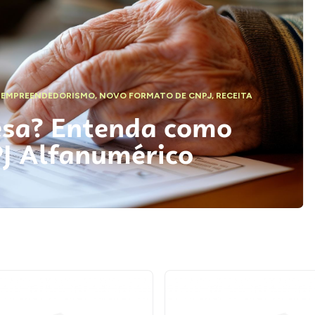
,
EMPREENDEDORISMO
,
NOVO FORMATO DE CNPJ
,
RECEITA
esa? Entenda como
PJ Alfanumérico