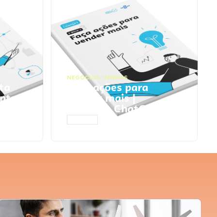
NEGÓCIOS
,
VENDAS
ta
Faça ações para
pts
vender mais |
Prompts ChatGPT
ACESSAR