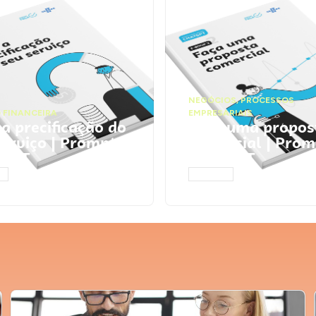
NEGÓCIOS
,
PROCESSOS
 FINANCEIRA
EMPRESARIAIS
 a precificação do
Faça uma propos
serviço | Prompts
comercial | Prom
tGPT
ChatGPT
AR
ACESSAR