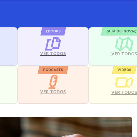
EBOOKS
GUIA DE INOVA
VER TODOS
VER TODO
PODCASTS
VÍDEOS
VER TODOS
VER TODO