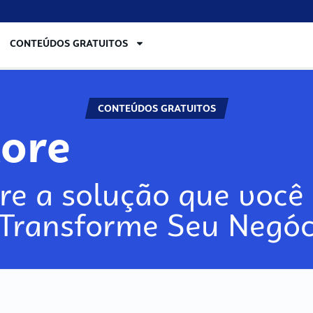
CONTEÚDOS GRATUITOS
CONTEÚDOS GRATUITOS
lore
re a solução que você 
 Transforme Seu Negóc