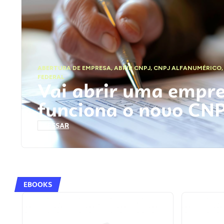
ABERTURA DE EMPRESA
,
ABRIR CNPJ
,
CNPJ ALFANUMÉRICO
FEDERAL
Vai abrir uma empr
funciona o novo CN
ACESSAR
EBOOKS