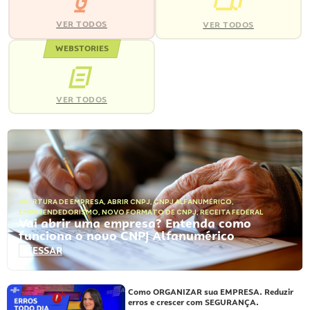
VER TODOS
VER TODOS
WEBSTORIES
VER TODOS
ABERTURA DE EMPRESA
,
ABRIR CNPJ
,
CNPJ ALFANUMÉRICO
,
EMPREENDEDORISMO
,
NOVO FORMATO DE CNPJ
,
RECEITA FEDERAL
Vai abrir uma empresa? Entenda como
funciona o novo CNPJ Alfanumérico
ACESSAR
Como ORGANIZAR sua EMPRESA. Reduzir
erros e crescer com SEGURANÇA.