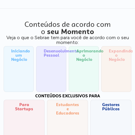
Conteúdos de acordo com
o
seu Momento
Veja o que o Sebrae tem para você de acordo com o seu
momento:
Iniciando
Desenvolvimento
Aprimorando
Expandindo
um
Pessoal
o
o
Negócio
Negócio
Negócio
CONTEÚDOS EXCLUSIVOS PARA
Para
Estudantes
Gestores
Startups
e
Públicos
Educadores