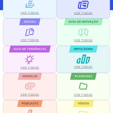
VER TODOS
VER TODOS
EBOOKS
GUIA DE INOVAÇÃO
VER TODOS
VER TODOS
GUIA DE TENDÊNCIAS
IMPULSIONA
VER TODOS
VER TODOS
MODELOS
PLANILHAS
VER TODOS
VER TODOS
PODCASTS
VÍDEOS