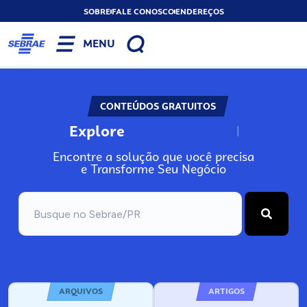
SOBRE
FALE CONOSCO
ENDEREÇOS
MENU
CONTEÚDOS GRATUITOS
Explore
N
o
s
s
o
s
A
Encontre a solução que você precisa
e Transforme Seu Negócio
ARQUIVOS
ARTIGOS