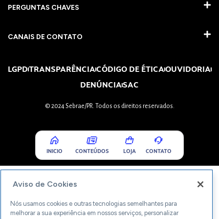
PERGUNTAS CHAVES​
CANAIS DE CONTATO
LGPD
TRANSPARÊNCIA
CÓDIGO DE ÉTICA
OUVIDORIA
DENÚNCIA
SAC
© 2024 Sebrae/PR. Todos os direitos reservados.
INICIO
CONTEÚDOS
LOJA
CONTATO
Aviso de Cookies
Nós usamos cookies e outras tecnologias semelhantes para
melhorar a sua experiência em nossos serviços, personalizar