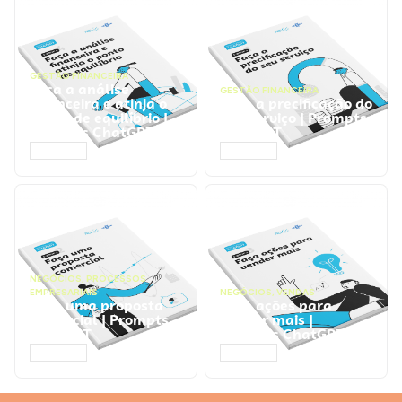
GESTÃO FINANCEIRA
Faça a análise
GESTÃO FINANCEIRA
financeira e atinja o
Faça a precificação do
ponto de equilíbrio |
seu serviço | Prompts
Prompts ChatGPT
ChatGPT
ACESSAR
ACESSAR
NEGÓCIOS
,
PROCESSOS
EMPRESARIAIS
NEGÓCIOS
,
VENDAS
Faça uma proposta
Faça ações para
comercial | Prompts
vender mais |
ChatGPT
Prompts ChatGPT
ACESSAR
ACESSAR