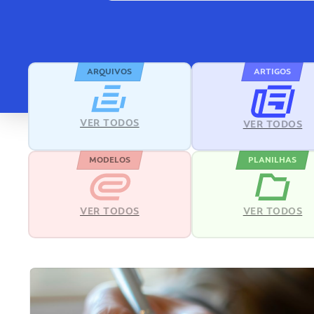
ARQUIVOS
ARTIGOS
VER TODOS
VER TODOS
MODELOS
PLANILHAS
VER TODOS
VER TODOS