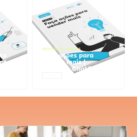
NEGÓCIOS
,
VENDAS
ta
Faça ações para
pts
vender mais |
Prompts ChatGPT
ACESSAR