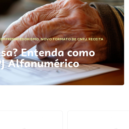
,
EMPREENDEDORISMO
,
NOVO FORMATO DE CNPJ
,
RECEITA
esa? Entenda como
PJ Alfanumérico