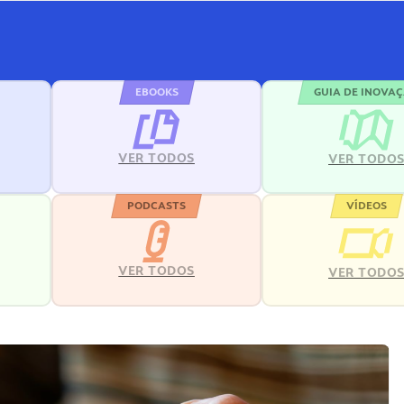
EBOOKS
GUIA DE INOVA
VER TODOS
VER TODO
PODCASTS
VÍDEOS
VER TODOS
VER TODO