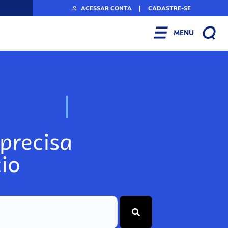
ACESSAR CONTA
|
CADASTRE-SE
MENU
N
o
s
s
o
s
P
o
precisa
io