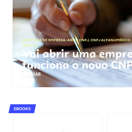
ABERTURA DE EMPRESA
,
ABRIR CNPJ
,
CNPJ ALFANUMÉRICO
FEDERAL
Vai abrir uma empr
funciona o novo CN
ACESSAR
EBOOKS