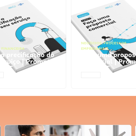
NEGÓCIOS
,
PROCESSOS
 FINANCEIRA
EMPRESARIAIS
 a precificação do
Faça uma propos
serviço | Prompts
comercial | Prom
tGPT
ChatGPT
AR
ACESSAR