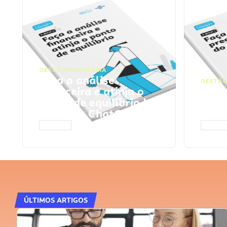
GESTÃO FINANCEIRA
Faça a análise
GESTÃO
financeira e atinja o
Faça
ponto de equilíbrio |
seu 
Prompts ChatGPT
Cha
ACESSAR
ACESS
ÚLTIMOS ARTIGOS