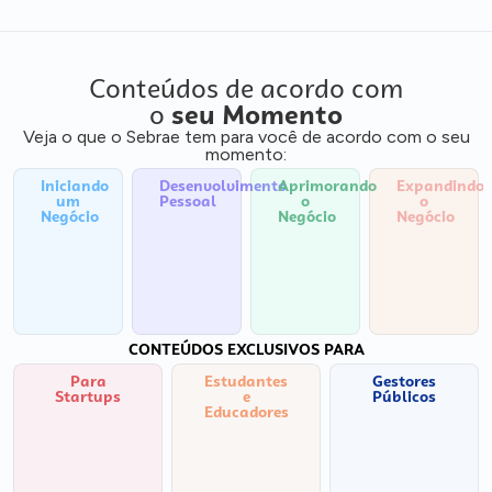
Conteúdos de acordo com
o
seu Momento
Veja o que o Sebrae tem para você de acordo com o seu
momento:
Iniciando
Desenvolvimento
Aprimorando
Expandindo
um
Pessoal
o
o
Negócio
Negócio
Negócio
CONTEÚDOS EXCLUSIVOS PARA
Para
Estudantes
Gestores
Startups
e
Públicos
Educadores