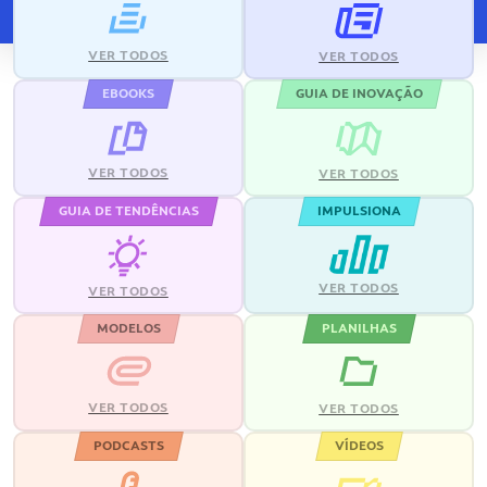
VER TODOS
VER TODOS
EBOOKS
GUIA DE INOVAÇÃO
VER TODOS
VER TODOS
GUIA DE TENDÊNCIAS
IMPULSIONA
VER TODOS
VER TODOS
MODELOS
PLANILHAS
VER TODOS
VER TODOS
PODCASTS
VÍDEOS