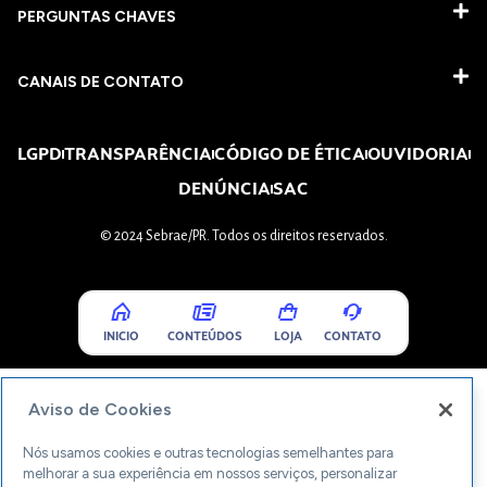
PERGUNTAS CHAVES​
CANAIS DE CONTATO
LGPD
TRANSPARÊNCIA
CÓDIGO DE ÉTICA
OUVIDORIA
DENÚNCIA
SAC
© 2024 Sebrae/PR. Todos os direitos reservados.
INICIO
CONTEÚDOS
LOJA
CONTATO
Aviso de Cookies
Nós usamos cookies e outras tecnologias semelhantes para
melhorar a sua experiência em nossos serviços, personalizar