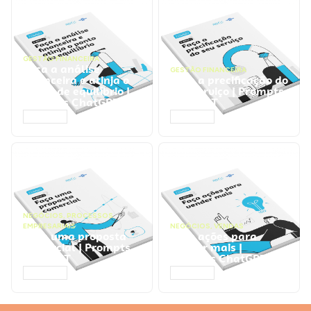
GESTÃO FINANCEIRA
Faça a análise
GESTÃO FINANCEIRA
financeira e atinja o
Faça a precificação do
ponto de equilíbrio |
seu serviço | Prompts
Prompts ChatGPT
ChatGPT
ACESSAR
ACESSAR
NEGÓCIOS
,
PROCESSOS
EMPRESARIAIS
NEGÓCIOS
,
VENDAS
Faça uma proposta
Faça ações para
comercial | Prompts
vender mais |
ChatGPT
Prompts ChatGPT
ACESSAR
ACESSAR