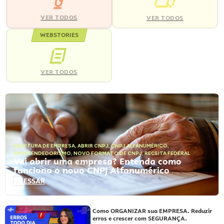
VER TODOS
VER TODOS
WEBSTORIES
VER TODOS
ABERTURA DE EMPRESA
,
ABRIR CNPJ
,
CNPJ ALFANUMÉRICO
,
EMPREENDEDORISMO
,
NOVO FORMATO DE CNPJ
,
RECEITA FEDERAL
Vai abrir uma empresa? Entenda como
funciona o novo CNPJ Alfanumérico
ACESSAR
Como ORGANIZAR sua EMPRESA. Reduzir
erros e crescer com SEGURANÇA.