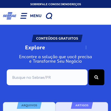
SOBRE
FALE CONOSCO
ENDEREÇOS
MENU
CONTEÚDOS GRATUITOS
Explore
N
o
s
s
o
s
A
Encontre a solução que você precisa
e Transforme Seu Negócio
ARQUIVOS
ARTIGOS