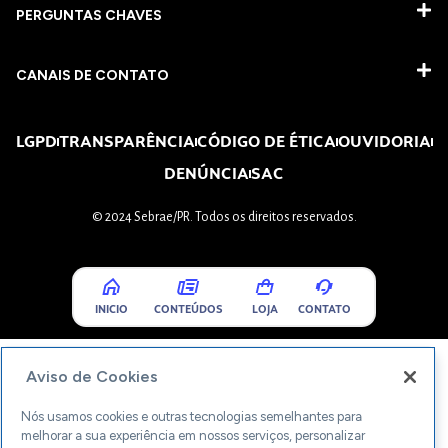
PERGUNTAS CHAVES​
CANAIS DE CONTATO
LGPD
TRANSPARÊNCIA
CÓDIGO DE ÉTICA
OUVIDORIA
DENÚNCIA
SAC
© 2024 Sebrae/PR. Todos os direitos reservados.
INICIO
CONTEÚDOS
LOJA
CONTATO
Aviso de Cookies
Nós usamos cookies e outras tecnologias semelhantes para
melhorar a sua experiência em nossos serviços, personalizar