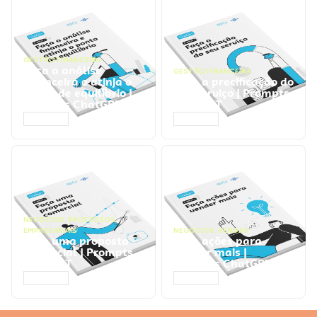
GESTÃO FINANCEIRA
Faça a análise
GESTÃO FINANCEIRA
financeira e atinja o
Faça a precificação do
ponto de equilíbrio |
seu serviço | Prompts
Prompts ChatGPT
ChatGPT
ACESSAR
ACESSAR
NEGÓCIOS
,
PROCESSOS
EMPRESARIAIS
NEGÓCIOS
,
VENDAS
Faça uma proposta
Faça ações para
comercial | Prompts
vender mais |
ChatGPT
Prompts ChatGPT
ACESSAR
ACESSAR