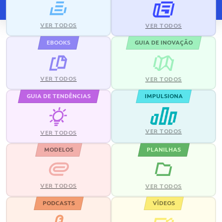
VER TODOS
VER TODOS
EBOOKS
GUIA DE INOVAÇÃO
VER TODOS
VER TODOS
GUIA DE TENDÊNCIAS
IMPULSIONA
VER TODOS
VER TODOS
MODELOS
PLANILHAS
VER TODOS
VER TODOS
PODCASTS
VÍDEOS