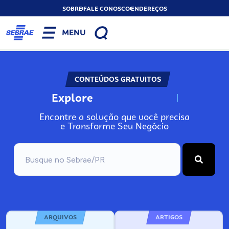
SOBRE
FALE CONOSCO
ENDEREÇOS
MENU
CONTEÚDOS GRATUITOS
Explore
N
o
s
s
o
s
A
Encontre a solução que você precisa
e Transforme Seu Negócio
ARQUIVOS
ARTIGOS