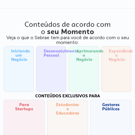
Conteúdos de acordo com
o
seu Momento
Veja o que o Sebrae tem para você de acordo com o seu
momento:
Iniciando
Desenvolvimento
Aprimorando
Expandindo
um
Pessoal
o
o
Negócio
Negócio
Negócio
CONTEÚDOS EXCLUSIVOS PARA
Para
Estudantes
Gestores
Startups
e
Públicos
Educadores