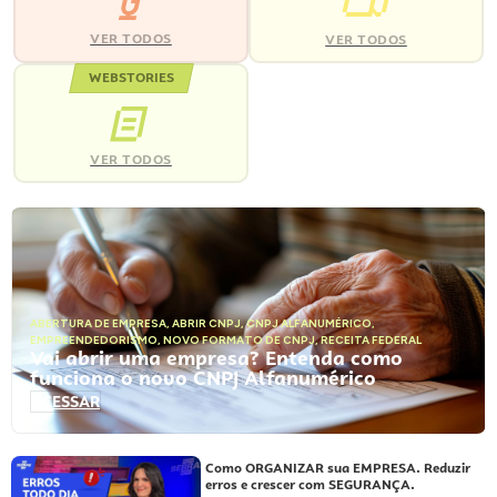
VER TODOS
VER TODOS
WEBSTORIES
VER TODOS
ABERTURA DE EMPRESA
,
ABRIR CNPJ
,
CNPJ ALFANUMÉRICO
,
EMPREENDEDORISMO
,
NOVO FORMATO DE CNPJ
,
RECEITA FEDERAL
Vai abrir uma empresa? Entenda como
funciona o novo CNPJ Alfanumérico
ACESSAR
Como ORGANIZAR sua EMPRESA. Reduzir
erros e crescer com SEGURANÇA.